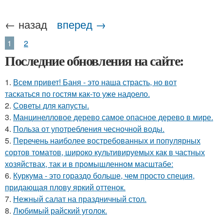
← назад
вперед →
1
2
Последние обновления на сайте:
1.
Всем привет! Баня - это наша страсть, но вот
таскаться по гостям как-то уже надоело.
2.
Советы для капусты.
3.
Манцинелловое дерево самое опасное дерево в мире.
4.
Польза от употребления чесночной воды.
5.
Перечень наиболее востребованных и популярных
сортов томатов, широко культивируемых как в частных
хозяйствах, так и в промышленном масштабе:
6.
Куркума - это гораздо больше, чем просто специя,
придающая плову яркий оттенок.
7.
Нежный салат на праздничный стол.
8.
Любимый райский уголок.