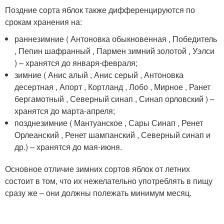
Поздние сорта яблок также дифференцируются по
срокам хранения на:
раннезимние ( Антоновка обыкновенная , Победитель
, Пепин шафранный , Пармен зимний золотой , Уэлси
) – хранятся до января-февраля;
зимние ( Анис алый , Анис серый , Антоновка
десертная , Апорт , Кортланд , Лобо , Мирное , Ранет
бергамотный , Северный синап , Синап орловский ) –
хранятся до марта-апреля;
позднезимние ( Мантуанское , Сары Синап , Ренет
Орлеанский , Ренет шампанский , Северный синап и
др.) – хранятся до мая-июня.
Основное отличие зимних сортов яблок от летних
состоит в том, что их нежелательно употреблять в пищу
сразу же – они должны полежать минимум месяц.