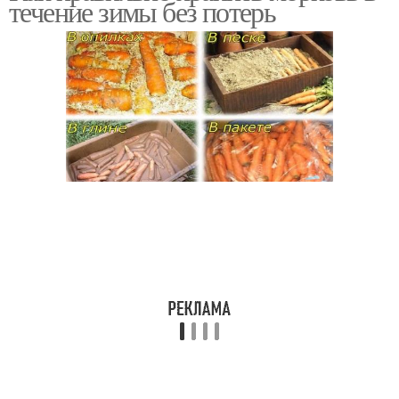
течение зимы без потерь
влажность
Условия для хранения
Хранения в погребе