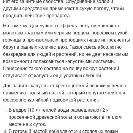
нет его защитные свойства. Опудривание золой и
другими средствами применяют в сухую погоду, чтобы
продлить действие препарата.
На заметку. Для лучшего эффекта золу смешивают с
молотым красным или черным перцем, порошком сухой
горчицы в произвольных пропорциях (чаще ингредиенты
берут в равных количествах). Такая смесь абсолютно
безвредна для людей и растений, но не дает насекомым
возможности полакомиться капустными листьями.
Нанесение такого состава на почву вокруг растений
отпугивает от капусты еще улиток и слизней.
Для защиты капусты от крестоцветной блошки успешно
применяют зольный настой, который попутно является
фосфорно-калийной подкормкой растения:
В ведре (10 л) теплой воды размешивают 2 кг
просеянной древесной золы и оставляют в теплом
месте на 2 суток.
В готовый настой добавляют 2-3 столовых ложки