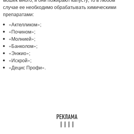
случае ее необходимо обрабатывать химическими
препаратами:
«Актелликом»;
«Почином»;
«Молнией»;
«Банколом»;
«Энжио»;
«Искрой»;
«Децис Профи».