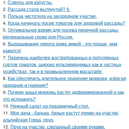
1.
Советы для капусты.
2.
Рассада стала вытянутой? 5.
3.
Польза чистотела на загородном участке.
4.
Когда начинать посев томатов для здоровой рассады?
5.
Оптимальное время для посева перечной рассады:
региональные сроки для России.
6.
Выращивание укропа дома зимой - это проще, чем
кажется!
7.
Перечень наиболее востребованных и популярных
сортов томатов, широко культивируемых как в частных
хозяйствах, так и в промышленном масштабе:
8.
Как обеспечить длительное хранение моркови, избегая
увядания и гниения?
9.
Почему ваша морковь растет деформированной и как
это исправить?
10.
Нежный салат на праздничный стол.
11.
Моя дача - банька, белые растут прямо на участке,
альпийская Горка, пруд.
12.
Пруд на участке, сделанный своими руками.