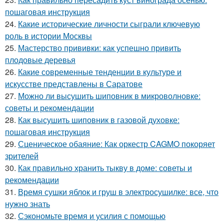
пошаговая инструкция
24.
Какие исторические личности сыграли ключевую
роль в истории Москвы
25.
Мастерство прививки: как успешно привить
плодовые деревья
26.
Какие современные тенденции в культуре и
искусстве представлены в Саратове
27.
Можно ли высушить шиповник в микроволновке:
советы и рекомендации
28.
Как высушить шиповник в газовой духовке:
пошаговая инструкция
29.
Сценическое обаяние: Как оркестр CAGMO покоряет
зрителей
30.
Как правильно хранить тыкву в доме: советы и
рекомендации
31.
Время сушки яблок и груш в электросушилке: все, что
нужно знать
32.
Сэкономьте время и усилия с помощью