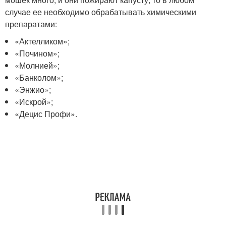
случае ее необходимо обрабатывать химическими
препаратами:
«Актелликом»;
«Почином»;
«Молнией»;
«Банколом»;
«Энжио»;
«Искрой»;
«Децис Профи».