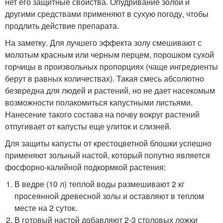
нет его защитные свойства. Опудривание золой и
другими средствами применяют в сухую погоду, чтобы
продлить действие препарата.
На заметку. Для лучшего эффекта золу смешивают с
молотым красным или черным перцем, порошком сухой
горчицы в произвольных пропорциях (чаще ингредиенты
берут в равных количествах). Такая смесь абсолютно
безвредна для людей и растений, но не дает насекомым
возможности полакомиться капустными листьями.
Нанесение такого состава на почву вокруг растений
отпугивает от капусты еще улиток и слизней.
Для защиты капусты от крестоцветной блошки успешно
применяют зольный настой, который попутно является
фосфорно-калийной подкормкой растения:
В ведре (10 л) теплой воды размешивают 2 кг
просеянной древесной золы и оставляют в теплом
месте на 2 суток.
В готовый настой добавляют 2-3 столовых ложки