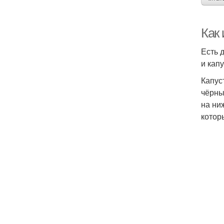
Как 
Есть 
и капу
Капус
чёрны
на ни
котор