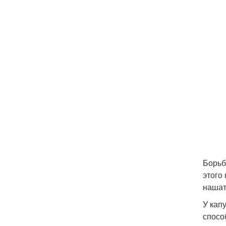
Борьб
этого
нашат
У кап
спосо