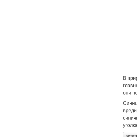
В при
главн
они п
Синиц
вреди
синич
уголк
читат