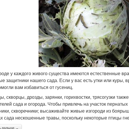
роде у каждого живого существа имеются естественные вра
ые защитники нашего сада. Если у вас есть утки или куры, 
омогли вам избавиться от гусениц.
ы, скворцы, дрозды, зарянки, горихвостки, трясогузки такж
телей сада и огорода. Чтобы привлечь на участок пернатых
ники, скворечники; высаживайте живые изгороди из боярышн
ах сада нескошенные травы, поскольку некоторые птицы гне
ь дальше →