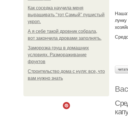
Как соседка научила меня
Нашат
выращивать "тот Самый" пушистый
лунку
укроп.
хозяй
А я себе такой дровник собрала,
Средс
вот закончила дровами заполнять.
Заморозка груш в домашних
условиях. Размораживание
фруктов
читат
Строительство дома с нуля: все, что
вам нужно знать
Вас
Сре
кап