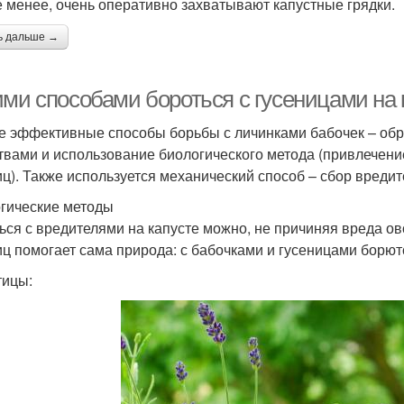
е менее, очень оперативно захватывают капустные грядки.
ь дальше →
ими способами бороться с гусеницами на
 эффективные способы борьбы с личинками бабочек – обр
твами и использование биологического метода (привлечени
иц). Также используется механический способ – сбор вреди
гические методы
ься с вредителями на капусте можно, не причиняя вреда о
иц помогает сама природа: с бабочками и гусеницами борют
тицы: