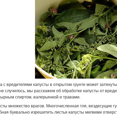
а с вредителями капусты в открытом грунте может затянутьс
 не случилось, мы расскажем об обработке капусты от вред
ырным спиртом, валерьянкой и травами.
усты множество врагов. Многочисленная тля, вездесущие г
бная буквально изрешетить листья капусты мелкими отверст