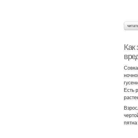
читат
Как 
вре
Совка
ночно
гусен
Есть 
расте
Взрос
черто
пятна