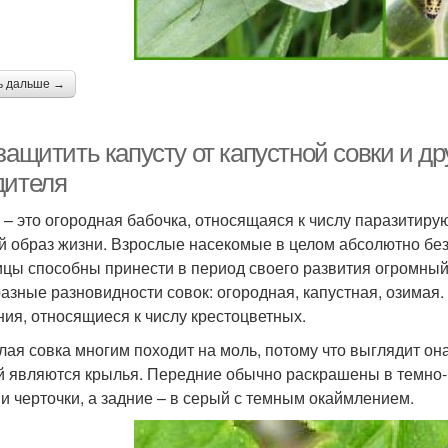
ь дальше →
защитить капусту от капустной совки и д
дителя
 – это огородная бабочка, относящаяся к числу паразити
й образ жизни. Взрослые насекомые в целом абсолютно безв
ицы способны принести в период своего развития огромный 
разные разновидности совок: огородная, капустная, озимая. 
ния, относящиеся к числу крестоцветных.
лая совка многим походит на моль, потому что выглядит он
й являются крылья. Передние обычно раскрашены в темно-
 и черточки, а задние – в серый с темным окаймлением.