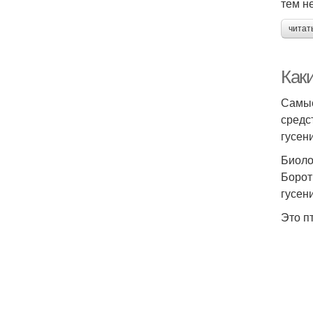
тем н
читат
Как
Самые
средс
гусен
Биоло
Борот
гусен
Это п