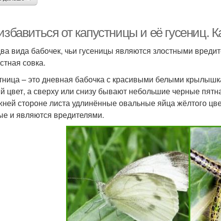
избавиться от капустницы и её гусениц. К
два вида бабочек, чьи гусеницы являются злостными вредит
стная совка.
тница – это дневная бабочка с красивыми белыми крылышк
й цвет, а сверху или снизу бывают небольшие черные пятна
жней стороне листа удлинённые овальные яйца жёлтого цве
ые и являются вредителями.