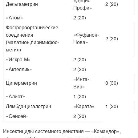
«Децис
Дельтаметрин
2 (20)
Профи»
«Атом»
2 (20)
Фосфороорганические
соединения
«Фуфанон-
2 (30)
(малатион,пиримифос-
Нова»
метил)
«Искра-М»
2 (20)
«Актеллик»
2 (30)
«Инта-
Циперметрин
3 (30)
Вир»
«Алиот»
1 (20)
Лямбда-цигалотрин
«Каратэ»
1 (30)
«Сенсей»
2 (20)
Инсектициды системного действия — «Командор»,