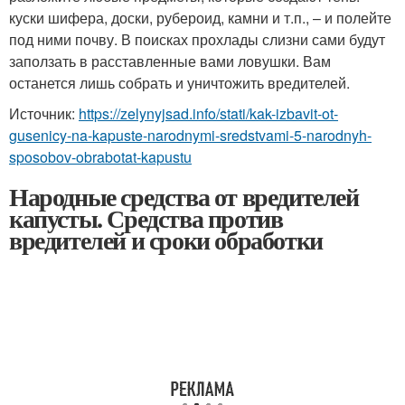
куски шифера, доски, рубероид, камни и т.п., – и полейте
под ними почву. В поисках прохлады слизни сами будут
заползать в расставленные вами ловушки. Вам
останется лишь собрать и уничтожить вредителей.
Источник:
https://zelynyjsad.info/stati/kak-izbavit-ot-
gusenicy-na-kapuste-narodnymi-sredstvami-5-narodnyh-
sposobov-obrabotat-kapustu
Народные средства от вредителей
капусты. Средства против
вредителей и сроки обработки