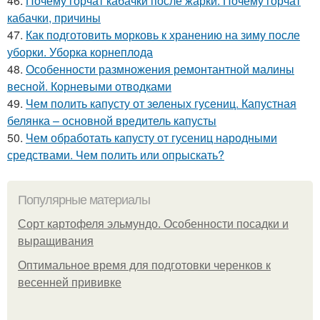
46.
Почему горчат кабачки после жарки. Почему горчат
кабачки, причины
47.
Как подготовить морковь к хранению на зиму после
уборки. Уборка корнеплода
48.
Особенности размножения ремонтантной малины
весной. Корневыми отводками
49.
Чем полить капусту от зеленых гусениц. Капустная
белянка – основной вредитель капусты
50.
Чем обработать капусту от гусениц народными
средствами. Чем полить или опрыскать?
Популярные материалы
Сорт картофеля эльмундо. Особенности посадки и
выращивания
Оптимальное время для подготовки черенков к
весенней прививке