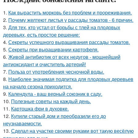
1.
Как вырастить морковь без проблем и прореживания.
2.
Почему желтеют листья у рассады томатов - 6 причин.
3.
Для тех, кто устал от борьбы с тлей на плодовых
деревьях, есть простое решение:
4.
Секреты успешного выращивания рассады томатов.
5.
Секреты при выращивании картофеля.
6.
Живой антибиотик от всех недугов - мощнейший
антиоксидант и очиститель артерий!
7.
Польза от употребления чесночной воды.
8.
Наиболее значимая подпитка для плодовых деревьев
на начало сезона приходится.
9.
Календула - ваш верный союзник в саду.
10.
Полезные советы на каждый день.
11.
Картошка фри в духовке.
12.
Купили старый дом и преобразили его до
неузнаваемости.
13.
Сделал на участке своими руками вот такую весёлую