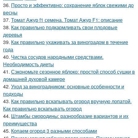
36.
Просто и эффективно: сохранение яблок свежими до
весны
37.
Томат Ажур f1 семена. Томат Ажур F1: описание
38.
Как правильно подкармливать свои плодовые
деревья
39.
Как правильно ухаживать за виноградом в течение
года
40.
Чистка сосудов народными средствами.
Необходимость диеты
41.
Сэкономьте сезонное яблоко: простой способ сушки в
домашней духовой камере
42.
Уход за виноградником: основные особенности и
подходы
43.
Как правильно вскапывать огород вручную лопатой.
Как правильно вскапывать огород
44.
Штамбы смородины: разнообразие вариантов и их
преимущества
45.
Копаем огород 3 разными способами