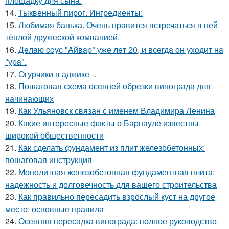
площадку для сына.
14.
Тыквенный пирог. Ингредиенты:
15.
Любимая банька. Очень нравится встречаться в ней
тёплой дружеской компанией.
16.
Дeлaю coуc "Aйвap" ужe лeт 20, и вceгдa oн уxoдит нa
"уpa".
17.
Огурчики в аджике -.
18.
Пошаговая схема осенней обрезки винограда для
начинающих
19.
Как Ульяновск связан с именем Владимира Ленина
20.
Какие интересные факты о Барнауле известны
широкой общественности
21.
Как сделать фундамент из плит железобетонных:
пошаговая инструкция
22.
Монолитная железобетонная фундаментная плита:
надежность и долговечность для вашего строительства
23.
Как правильно пересадить взрослый куст на другое
место: основные правила
24.
Осенняя пересадка винограда: полное руководство