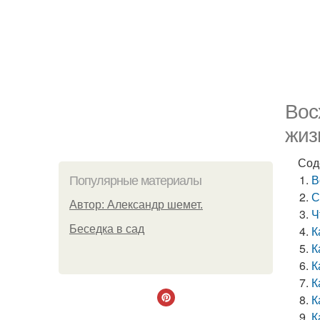
Вос
жиз
Сод
В
Популярные материалы
С
Автор: Александр шемет.
Ч
Беседка в сад
К
К
К
К
К
К