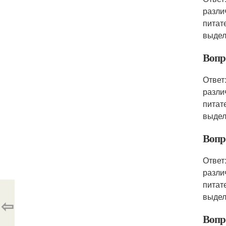
разли
питат
выдел
Вопр
Ответ
разли
питат
выдел
Вопр
Ответ
разли
питат
выдел
⇦
Вопр