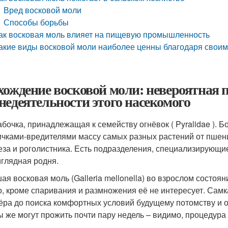
Вред восковой моли
Способы борьбы
ак восковая моль влияет на пищевую промышленность
акие виды восковой моли наиболее ценны благодаря своим
хождение восковой моли: невероятная 
недеятельности этого насекомого
абочка, принадлежащая к семейству огнёвок ( Pyralidae ).
ичками-вредителями массу самых разных растений от пшени
еза и роголистника. Есть подразделения, специализирующие
глядная родня.
ая восковая моль (Galleria mellonella) во взрослом состоя
о, кроме спаривания и размножения её не интересует. Сам
ёра до поиска комфортных условий будущему потомству и о
 же могут прожить почти пару недель – видимо, процедура