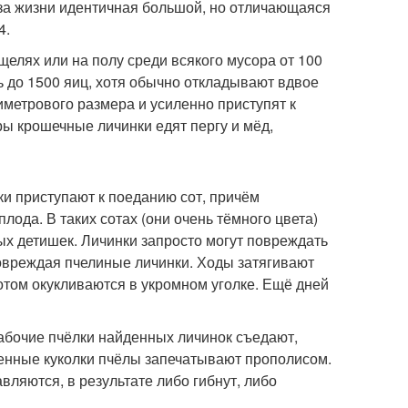
раза жизни идентичная большой, но отличающаяся
4.
щелях или на полу среди всякого мусора от 100
ь до 1500 яиц, хотя обычно откладывают вдвое
иметрового размера и усиленно приступят к
ы крошечные личинки едят пергу и мёд,
и приступают к поеданию сот, причём
ода. В таких сотах (они очень тёмного цвета)
ных детишек. Личинки запросто могут повреждать
повреждая пчелиные личинки. Ходы затягивают
отом окукливаются в укромном уголке. Ещё дней
Рабочие пчёлки найденных личинок съедают,
денные куколки пчёлы запечатывают прополисом.
вляются, в результате либо гибнут, либо