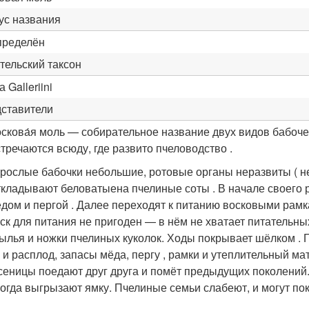
ус названия
пределён
тельский таксон
 Galleriini
ставители
скова́я моль — собирательное название двух видов бабоч
тречаются всюду, где развито пчеловодство .
рослые бабочки небольшие, ротовые органы неразвиты ( не
кладывают беловатыена пчелиные соты . В начале своего р
дом и пергой . Далее переходят к питанию восковыми рам
ск для питания не пригоден — в нём не хватает питательны
ылья и ножки пчелиных куколок. Ходы покрывает шёлком . 
 и расплод, запасы мёда, пергу , рамки и утеплительный м
сеницы поедают друг друга и помёт предыдущих поколений.
огда выгрызают ямку. Пчелиные семьи слабеют, и могут пок