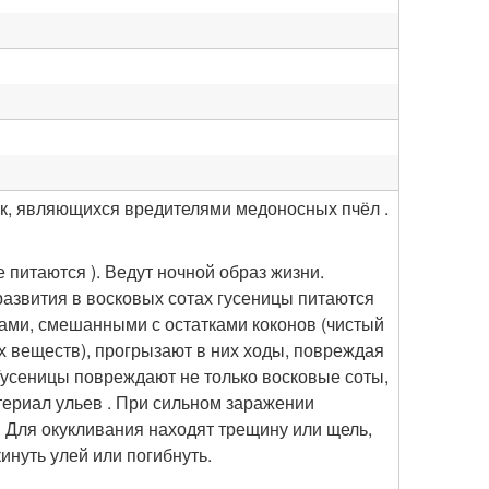
ек, являющихся вредителями медоносных пчёл .
 питаются ). Ведут ночной образ жизни.
азвития в восковых сотах гусеницы питаются
ками, смешанными с остатками коконов (чистый
х веществ), прогрызают в них ходы, повреждая
Гусеницы повреждают не только восковые соты,
атериал ульев . При сильном заражении
 Для окукливания находят трещину или щель,
инуть улей или погибнуть.