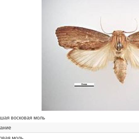
шая восковая моль
ание
овая моль