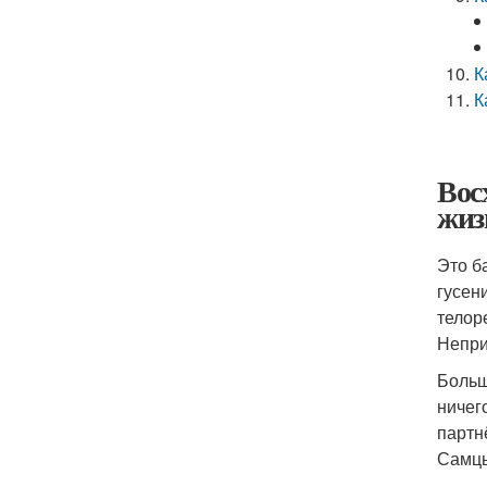
К
К
Вос
жиз
Это б
гусен
телор
Непри
Больш
ничег
партн
Самцы