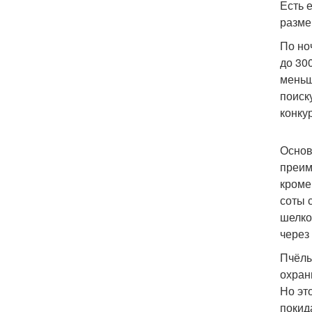
Есть 
разме
По но
до 30
меньш
поиск
конку
Основ
преим
кроме
соты 
шелко
через
Пчёлы
охран
Но эт
покид