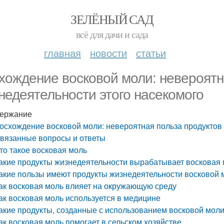
ЗЕЛЁНЫЙ САД
всё для дачи и сада
главная
новости
статьи
хождение восковой моли: невероятн
недеятельности этого насекомого
ержание
осхождение восковой моли: невероятная польза продуктов
вязанные вопросы и ответы
то такое восковая моль
акие продукты жизнедеятельности вырабатывает восковая
акие пользы имеют продукты жизнедеятельности восковой 
ак восковая моль влияет на окружающую среду
ак восковая моль используется в медицине
акие продукты, созданные с использованием восковой моли
ак восковая моль помогает в сельском хозяйстве