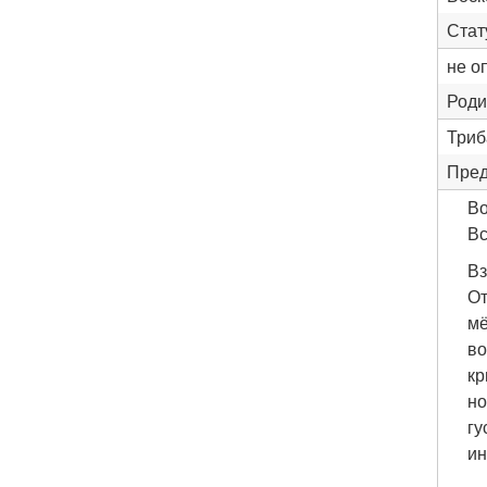
Стат
не о
Роди
Триба
Пред
Во
Вс
Вз
От
мё
во
кр
но
гу
ин