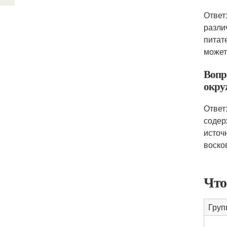
Ответ
разли
питат
может
Вопр
окру
Ответ
содер
источ
воско
Что
Груп