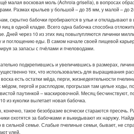
ещё малая восковая моль (Achroia grisella), в вопросах об
рами. Размах крыльев у большой – до 35 мм, у малой – до 2
чам, скрытно бабочки пробираются в ульи и откладывают в 
0 яиц в одной кладке. Всего одна бабочка способна отложит
е. Дней через 10 из этих яиц повылупляются личинки милл
у и поглощению еды. В самом начале своей пищевой карьер
рируя за запасы с пчёлами и пчеловодами.
ательно подкрепившись и увеличившись в размерах, личинк
ущественно тех, что использовались для выращивания распл
 воска есть остатки мёда, перги, жизнедеятельности пчели
с мёдом, пергой и расплодом, прогрызая там целые ходы, 
вистой паутинкой – маскировочной. Месяц бесчинствуют, п
 10 из куколки вылетает новая бабочка.
, конечно, такое безобразие всячески стараются пресечь. 
ники охотятся за бабочками и выкидывают их наружу. Най
о в сильной семье. Слабые пчелиные семьи, бывает, не спра
ают улей.