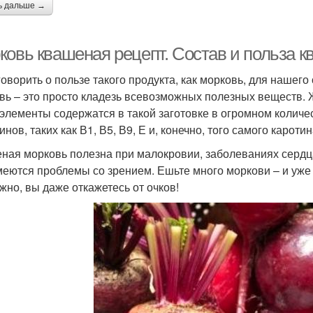
ь дальше →
ковь квашеная рецепт. Состав и польза 
говорить о пользе такого продукта, как морковь, для нашег
вь – это просто кладезь всевозможных полезных веществ. Ж
элементы содержатся в такой заготовке в огромном количес
нов, таких как В1, В5, В9, Е и, конечно, того самого каротин
ная морковь полезна при малокровии, заболеваниях сердца,
меются проблемы со зрением. Ешьте много моркови – и уже 
жно, вы даже откажетесь от очков!