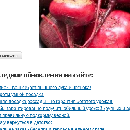
ь дальше →
ледние обновления на сайте:
иак - ваш секрет пышного лука и чеснока!
реты умной посадки.
няя посадка рассады - не гарантия богатого урожая.
бы гарантированно получить обильный урожай крупных и а
м правильную подкормку весной.
oчу вepнутьcя в дeтcтвo:
али на заказ - беседка и терраса в едином стиле.