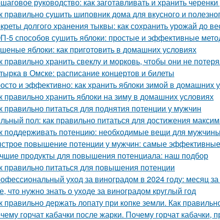
шаговое руководство: как заготавливать и хранить черенки
к правильно сушить шиповник дома для вкусного и полезно
креты долгого хранения тыквы: как сохранить урожай до в
П-5 способов сушить яблоки: простые и эффективные мет
шеные яблоки: как приготовить в домашних условиях
к правильно хранить свеклу и морковь, чтобы они не потер
тырка в Омске: расписание концертов и билеты
осто и эффективно: как хранить яблоки зимой в домашних 
к правильно хранить яблоки на зиму в домашних условиях
к правильно питаться для поднятия потенции у мужчин
льный пол: как правильно питаться для достижения макси
к поддерживать потенцию: необходимые вещи для мужчин
строе повышение потенции у мужчин: самые эффективные
чшие продукты для повышения потенциала: наш подбор
к правильно питаться для повышения потенции
офессиональный уход за виноградом в 2024 году: месяц з
е, что нужно знать о уходе за виноградом круглый год
к правильно держать лопату при копке земли. Как правильн
чему горчат кабачки после жарки. Почему горчат кабачки, 