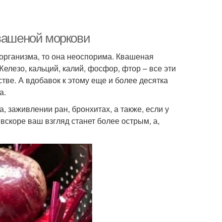
квашеной моркови
о организма, то она неоспорима. Квашеная
елезо, кальций, калий, фосфор, фтор – все эти
тве. А вдобавок к этому еще и более десятка
а.
 заживлении ран, бронхитах, а также, если у
вскоре ваш взгляд станет более острым, а,