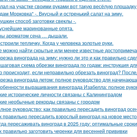
лал на участке своими руками вот такую весёлую площадку
дам Морковка" -. Вкусный и остренький салат на зиму.
ушкин способ заготовки свеклы -.
уснейшие маринованные опята.
вы ароматом сена … дышали.
строили тепличку. Когда у человека золотые руки.
е можно найти скрытые или менее известные достопримеча
резка винограда на зиму: нужно ли это и как правильно сде
шаговая схема обрезки винограда по годам: инструкция д
о происходит, если неправильно обрезать виноград? После
резка винограда летом: полное руководство для начинающ
обенности выращивания винограда Изабелла: полное руко
кие исторические личности связаны с Калининградом
кие необычные рекорды связаны с городом
лное руководство: как правильно пересадить виноград осе
к правильно пересадить взрослый виноград на новое место
гда пересаживать виноград в 2025 году: оптимальные сроки
к правильно заготовить черенки для весенней прививки