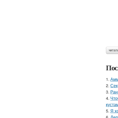
читат
Пос
1.
Амм
2.
Сек
3.
Ран
4.
Что
куста
5.
Я x
6.
Дел