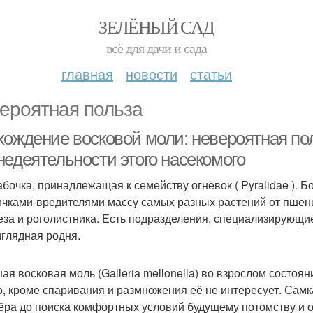
ЗЕЛЁНЫЙ САД
всё для дачи и сада
главная
новости
статьи
ероятная польза
хождение восковой моли: невероятная по
недеятельности этого насекомого
абочка, принадлежащая к семейству огнёвок ( Pyralidae ).
ичками-вредителями массу самых разных растений от пшени
еза и роголистника. Есть подразделения, специализирующие
глядная родня.
ая восковая моль (Galleria mellonella) во взрослом состоя
о, кроме спаривания и размножения её не интересует. Сам
ёра до поиска комфортных условий будущему потомству и о