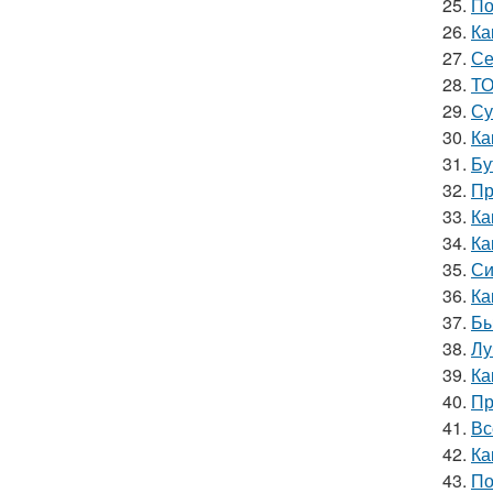
25.
По
26.
Ка
27.
Се
28.
ТО
29.
Су
30.
Ка
31.
Бу
32.
Пр
33.
Ка
34.
Ка
35.
Си
36.
Ка
37.
Бы
38.
Лу
39.
Ка
40.
Пр
41.
Вс
42.
Ка
43.
По