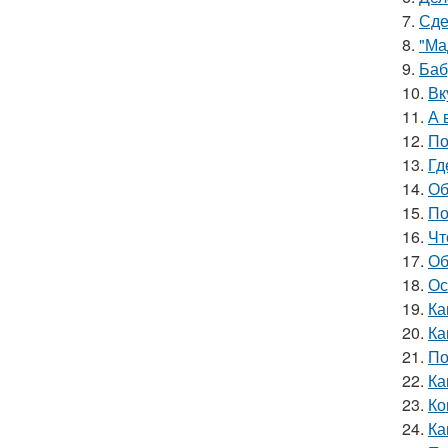
7.
Сде
8.
"Ма
9.
Баб
10.
Вк
11.
А 
12.
По
13.
Гд
14.
Об
15.
По
16.
Чт
17.
Об
18.
Ос
19.
Ка
20.
Ка
21.
По
22.
Ка
23.
Ко
24.
Ка