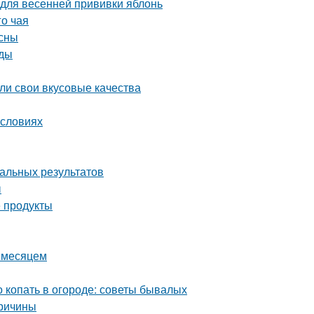
 для весенней прививки яблонь
го чая
есны
оды
яли свои вкусовые качества
условиях
мальных результатов
ы
 продукты
а месяцем
о копать в огороде: советы бывалых
причины