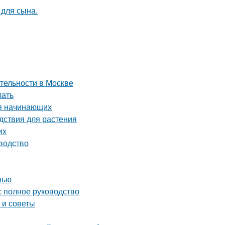
 для сына.
тельности в Москве
лать
ля начинающих
дствия для растения
их
водство
нью
: полное руководство
 и советы