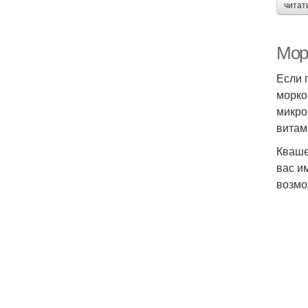
читат
Мор
Если 
морко
микро
витами
Кваше
вас и
возмо