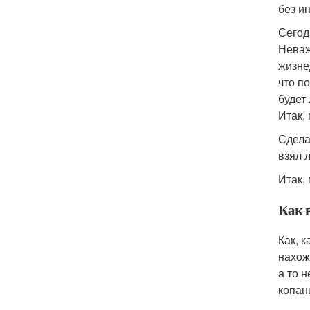
без и
Сегод
Неваж
жизне
что п
будет
Итак,
Сдела
взял 
Итак,
Как 
Как, 
нахож
а то 
копан