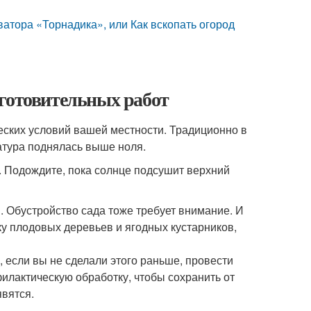
ватора «Торнадика», или Как вскопать огород
дготовительных работ
еских условий вашей местности. Традиционно в
ратура поднялась выше ноля.
ез. Подождите, пока солнце подсушит верхний
я. Обустройство сада тоже требует внимание. И
ку плодовых деревьев и ягодных кустарников,
, если вы не сделали этого раньше, провести
филактическую обработку, чтобы сохранить от
вятся.