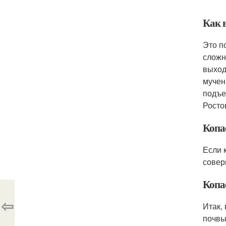
Как 
Это п
сложн
выход
мучен
подъе
Росто
Копа
Если 
совер
Копа
⇦
Итак,
почвы