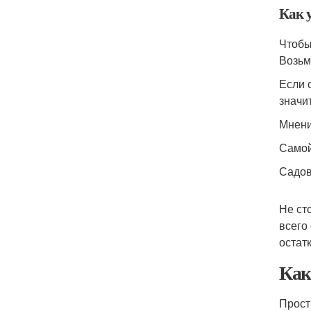
Как у
Чтобы
Возьм
Если 
значи
Мнени
Самой
Садов
Не ст
всего
остат
Как
Прости