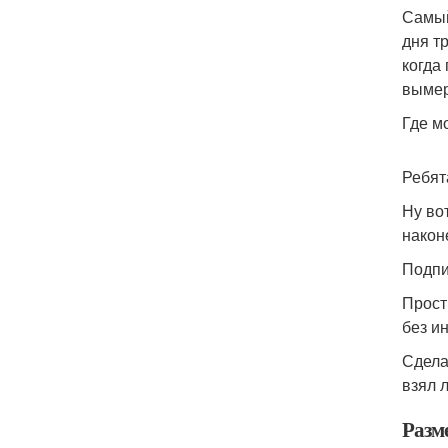
Самый
дня т
когда
вымер
Где м
Ребят
Ну во
након
Подпи
Прости
без и
Сдела
взял 
Разм