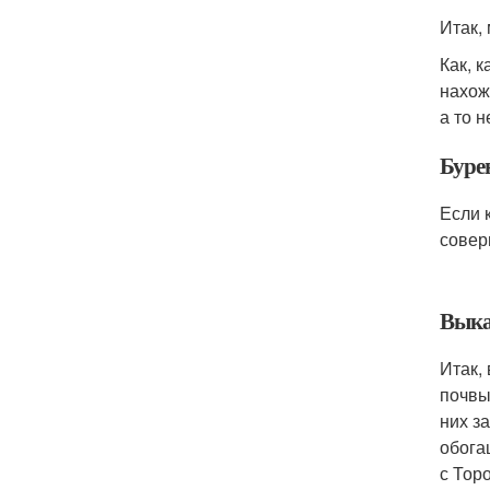
Итак,
Как, 
нахож
а то 
Буре
Если 
совер
Выка
Итак,
почвы
них з
обога
с Тор