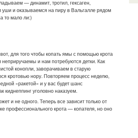
кладываем — динамит, тротил, гексаген,
 уши и оказываемся на пиру в Вальгалле рядом
а то мало ли:)
вот, для того чтобы копать ямы с помощью крота
и неприручаемы и нам потребуются детки. Как
шистой конопли, заворачиваем в старую
ся кротовью нору. Повторяем процесс неделю,
редной «ракетой» и у вас будет шанс
ак киднеппинг уголовно наказуем.
жет и не одного. Теперь все зависит только от
ке профессионального крота — копателя, но оно