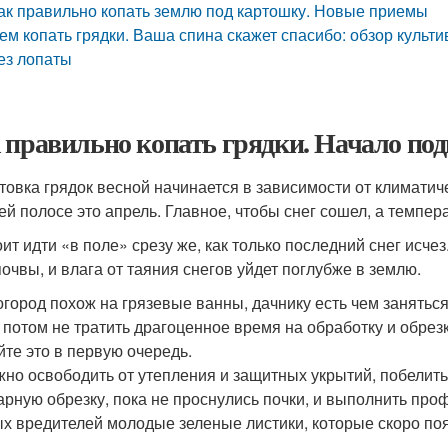
ак правильно копать землю под картошку. Новые приемы
ем копать грядки. Ваша спина скажет спасибо: обзор культи
ез лопаты
 правильно копать грядки. Начало по
товка грядок весной начинается в зависимости от климатич
ей полосе это апрель. Главное, чтобы снег сошел, а темпе
оит идти «в поле» срезу же, как только последний снег исч
почвы, и влага от таяния снегов уйдет поглубже в землю.
огород похож на грязевые ванны, дачнику есть чем занятьс
 потом не тратить драгоценное время на обработку и обрез
йте это в первую очередь.
жно освободить от утепления и защитных укрытий, побелить
арную обрезку, пока не проснулись почки, и выполнить про
х вредителей молодые зеленые листики, которые скоро поя