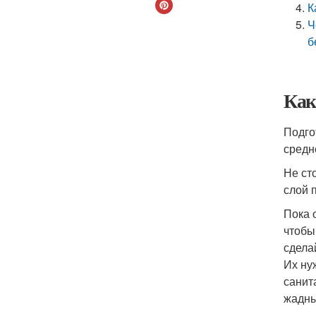
К
Ч
б
Как
Подго
средн
Не ст
слой 
Пока 
чтобы
сдела
Их ну
санит
жадны