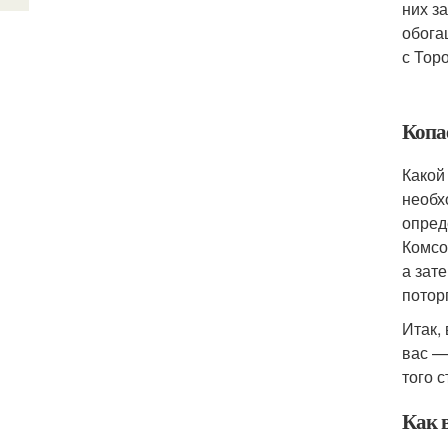
них з
обога
с Тор
Копа
Какой
необх
опред
Комсо
а зат
потор
Итак,
вас —
того 
Как 