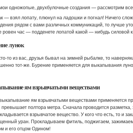
 мои одножопые, двухбулочные создания — рассмотрим все
как — взял лопату, плюнул на ладошки и погнал! Ничего сло
дения рядом с вами различных коммуникаций, то лучше уто
не ровен час — подденете лопатой какой — нибудь силовой к
ние лунок
кто-то из вас, друзья бывал на зимней рыбалке, то наверняка
шенно тот-же. Бурение применяется для выкапывания луно
пывание ям взрывчатыми веществами
 выкапывание ям взрывчатыми веществами применяется пр
 превышает полтора метра. Сначала проводится разметка, з
акладывается взрывчатое вещество. У кого что есть, то и за
щенный уран. Прокладываем фитиль, поджигаем, зажимаем
ом и его отцом Одином!