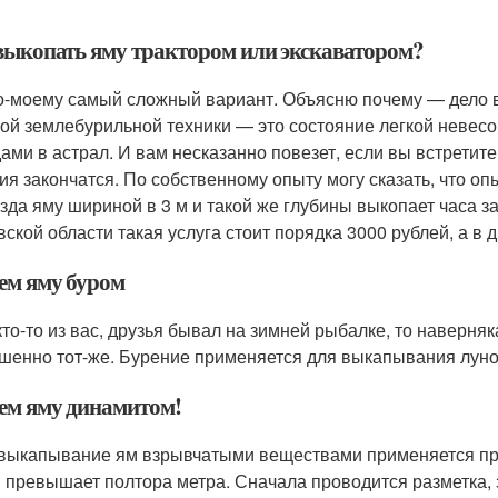
выкопать яму трактором или экскаватором?
о-моему самый сложный вариант. Объясню почему — дело в 
ой землебурильной техники — это состояние легкой неве
ами в астрал. И вам несказанно повезет, если вы встретит
ия закончатся. По собственному опыту могу сказать, что оп
зда яму шириной в 3 м и такой же глубины выкопает часа за
вской области такая услуга стоит порядка 3000 рублей, а в д
ем яму буром
кто-то из вас, друзья бывал на зимней рыбалке, то наверняка
шенно тот-же. Бурение применяется для выкапывания луно
ем яму динамитом!
 выкапывание ям взрывчатыми веществами применяется пр
 превышает полтора метра. Сначала проводится разметка, з