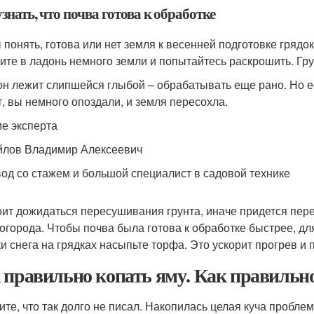
знать, что почва готова к обработке
 понять, готова или нет земля к весенней подготовке гряд
ите в ладонь немного земли и попытайтесь раскрошить. Гр
он лежит слипшейся глыбой – обрабатывать еще рано. Но е
т, вы немного опоздали, и земля пересохла.
е эксперта
лов Владимир Алексеевич
од со стажем и большой специалист в садовой технике
оит дожидаться пересушивания грунта, иначе придется пер
 огорода. Чтобы почва была готова к обработке быстрее, для
ки снега на грядках насыпьте торфа. Это ускорит прогрев и
 правильно копать яму. Как правильн
те, что так долго не писал. Накопилась целая куча проблем, 