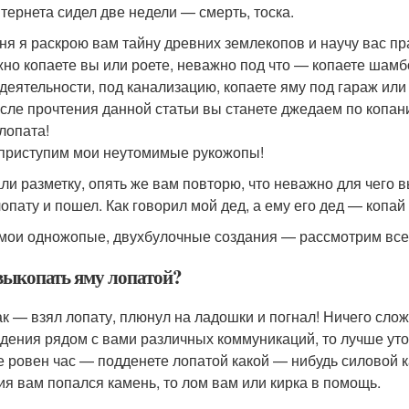
нтернета сидел две недели — смерть, тоска.
ня я раскрою вам тайну древних землекопов и научу вас пр
но копаете вы или роете, неважно под что — копаете шамб
деятельности, под канализацию, копаете яму под гараж или 
осле прочтения данной статьи вы станете джедаем по копани
 лопата!
 приступим мои неутомимые рукожопы!
ли разметку, опять же вам повторю, что неважно для чего вы
лопату и пошел. Как говорил мой дед, а ему его дед — копай
 мои одножопые, двухбулочные создания — рассмотрим все
выкопать яму лопатой?
как — взял лопату, плюнул на ладошки и погнал! Ничего сло
дения рядом с вами различных коммуникаций, то лучше уто
не ровен час — подденете лопатой какой — нибудь силовой к
ия вам попался камень, то лом вам или кирка в помощь.