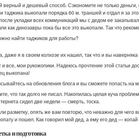
 верный и дешевый способ. Сэкономите не только деньги, 
ри таджика выкопали порядка 60 м. траншей и отдал я за эт
 после укладки всех коммуникаций мы с дедом ее закапывали,
ли как динозавры пока бы все это выкопали. Так что реком
ожно найти таджиков для работы?
а, даже я в своем колхозе их нашел, так что и вы наверняка
т и все, мои рукожопики. Надеюсь прочтение этой статьи до
ец выкопана!
сывайтесь на обновления блога и вы сможете попасть на 
те, что так долго не писал. Накопилась целая куча проблем, 
нтернета сидел две недели — смерть, тоска.
ли разметку, опять же вам повторю, что неважно для чего вы
лопату и пошел. Как говорил мой дед, а ему его дед — копай
етка и подготовка