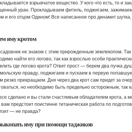
акладывается взрывчатое вещество. У кого что есть, то и за
щенный уран. Прокладываем фитиль, поджигаем, зажимаем
ом и его отцом Одином! Все написанное про динамит шутка, 
ем яму кротом
 садовник не знаком с этим прирожденным землекопом. Так 
одимо найти его логово, так как взрослые особи практическ
елить где логово крота? Ответ прост — берем два пучка ду
мольскую правду, поджигаем и пускаем в первую попавшую
ем резко прекращаем. Дня через два крот сам придет за оче
говаться, но необходимо быть предельно осторожным, так к
 все сделано и вы стали счастливым обладателем крота, а мо
 вам предстоит поистинне титаническая работа по подготов
стоит — не правда?
выкопать яму при помощи таджиков