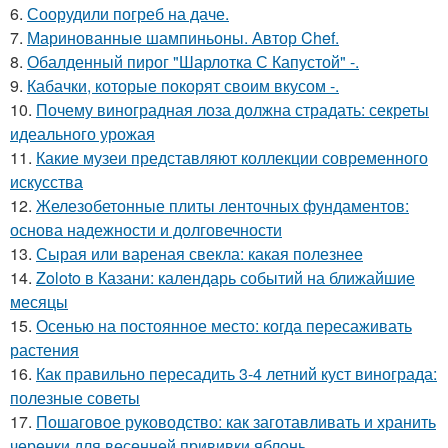
6.
Соорудили погреб на даче.
7.
Маринованные шампиньоны. Автор Chef.
8.
Обалденный пирог "Шарлотка С Капустой" -.
9.
Кабачки, которые покорят своим вкусом -.
10.
Почему виноградная лоза должна страдать: секреты
идеального урожая
11.
Какие музеи представляют коллекции современного
искусства
12.
Железобетонные плиты ленточных фундаментов:
основа надежности и долговечности
13.
Сырая или вареная свекла: какая полезнее
14.
Zoloto в Казани: календарь событий на ближайшие
месяцы
15.
Осенью на постоянное место: когда пересаживать
растения
16.
Как правильно пересадить 3-4 летний куст винограда:
полезные советы
17.
Пошаговое руководство: как заготавливать и хранить
черенки для весенней прививки яблонь