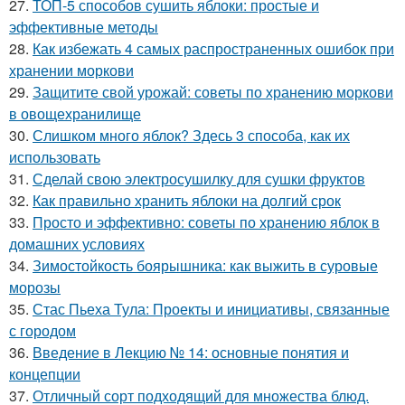
27.
ТОП-5 способов сушить яблоки: простые и
эффективные методы
28.
Как избежать 4 самых распространенных ошибок при
хранении моркови
29.
Защитите свой урожай: советы по хранению моркови
в овощехранилище
30.
Слишком много яблок? Здесь 3 способа, как их
использовать
31.
Сделай свою электросушилку для сушки фруктов
32.
Как правильно хранить яблоки на долгий срок
33.
Просто и эффективно: советы по хранению яблок в
домашних условиях
34.
Зимостойкость боярышника: как выжить в суровые
морозы
35.
Стас Пьеха Тула: Проекты и инициативы, связанные
с городом
36.
Введение в Лекцию № 14: основные понятия и
концепции
37.
Отличный сорт подходящий для множества блюд.