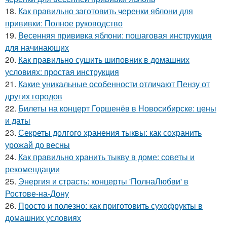
18.
Как правильно заготовить черенки яблони для
прививки: Полное руководство
19.
Весенняя прививка яблони: пошаговая инструкция
для начинающих
20.
Как правильно сушить шиповник в домашних
условиях: простая инструкция
21.
Какие уникальные особенности отличают Пензу от
других городов
22.
Билеты на концерт Горшенёв в Новосибирске: цены
и даты
23.
Секреты долгого хранения тыквы: как сохранить
урожай до весны
24.
Как правильно хранить тыкву в доме: советы и
рекомендации
25.
Энергия и страсть: концерты 'ПолнаЛюбви' в
Ростове-на-Дону
26.
Просто и полезно: как приготовить сухофрукты в
домашних условиях