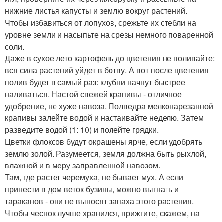
нижние листья капусты и землю вокруг растений.
Чтобы избавиться от лопухов, срежьте их стебли на
уровне земли и насыпьте на срезы немного поваренной
соли.
Даже в сухое лето картофель до цветения не поливайте:
вся сила растений уйдет в ботву. А вот после цветения
полив будет в самый раз: клубни начнут быстрее
наливаться. Настой свежей крапивы - отличное
удобрение, не хуже навоза. Полведра мелконарезанной
крапивы залейте водой и настаивайте неделю. Затем
разведите водой (1: 10) и полейте грядки.
Цветки флоксов будут окрашены ярче, если удобрять
землю золой. Разумеется, земля должна быть рыхлой,
влажной и в меру заправленной навозом.
Там, где растет черемуха, не бывает мух. А если
принести в дом веток бузины, можно выгнать и
тараканов - они не выносят запаха этого растения.
Чтобы чеснок лучше хранился, прижгите, скажем, на