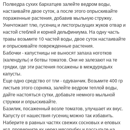
Полведра сухих бархатцев залейте ведром воды,
настаивайте двое суток, а после этого опрыскивайте
пораженные растения, добавив мыльную стружку.
Уничтожает тлю, гусениц и листогрызущих жуков отвар и
настой стеблей и корней дельфиниума. На одну часть
травы возьмите 10 частей воды, двое суток настаивайте
и опрыскивайте поврежденные растения.
Бабочки - капустницы не выносят запаха ноготков
(календулы) и ботвы томатов. Они не залезают на те
грядки, где эти растения посажены в междурядьях
капусты.
Еще одно средство от тли - одуванчик. Возьмите 400 гр
листьев этого сорняка, залейте ведром теплой воды,
дайте настояться сутки, добавьте немного мыльной
стружки и опрыскивайте.
Базилик, посаженный возле томатов, улучшает их вкус.
Капусту от нашествия гусениц можно так избавить.
Наберите в равных частях свежих сосновых и еловых
игл, проверните их через мясорубку и рассыпьте на