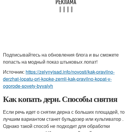
Подписывайтесь на обновления блога и вы сможете
попасть на модный показ штыковых лопат!
Источник:
https://zelynyjsad.info/novosti/kak-pravilno-
derzhat-lopatu-pri-kopke-zemli-kak-pravilno-kopat-v-
ogorode-sovety-byvalyh
Как копать дерн. Способы снятия
Если речь идет о снятии дерна с больших площадей, то
лучшим вариантом станет бульдозер или культиватор .
Однако такой способ не подходит для обработки