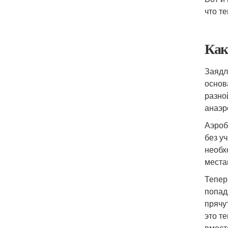
что т
Как
Заядл
основ
разно
анаэр
Аэроб
без у
необх
места
Тепер
попад
прячу
это т
вмест