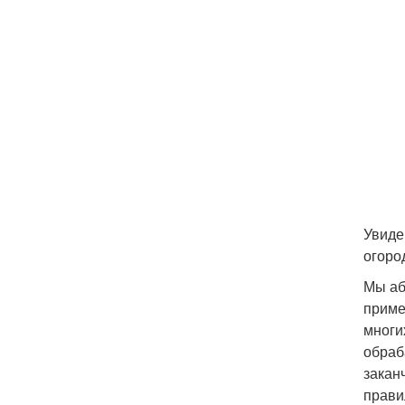
Увиде
огоро
Мы аб
приме
многи
обраб
закан
прави