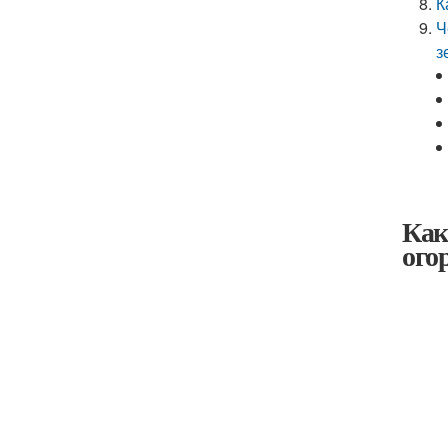
К
Ч
з
Как
ого