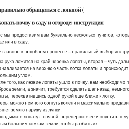
правильно обращаться с лопатой (
опать почву в саду и огороде: инструкция
с мы предоставим вам буквально несколько пунктов, которы
де или в саду.
 главное в подобном процессе – правильный выбор инстр
а рука ложится на край черенка лопаты, вторая – чуть даль
анавливается на верхнюю часть лотка лопаты и происходит 
ольшим углом.
ле того, как лезвие лопаты ушло в почву, вам необходимо
броса земли, а значит, требуется сделать шаг назад, немног
аты, перехватившись одной рукой еще ближе к лотку.
ерь, можно немного согнуть колени и максимально придави
янет землю наружу из лунки.
подымите лопату с почвой, переверните ее и опустите в лу
ым большим комкам земли, чтобы разбить их.