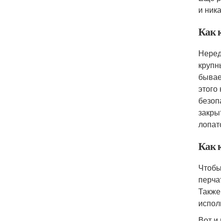
и ник
Как к
Неред
крупн
бывае
этого
безоп
закры
лопат
Как к
Чтобы
перча
Также
испол
Вот и