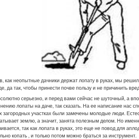
в, как неопытные дачники держат лопату в руках, мы решили
де, да так, чтобы принести почве пользу и не причинить вре
солютно серьезно, и перед вами сейчас не шуточный, а впо
нению лопаты на даче, так сказать. На ее написание нас сп
х загородных участках были замечены молодые люди. Естес
атывает землю, а значит, занята полезным делом. Но именн
чивается, так как лопата в руках, это еще не повод для ап
льно копать , и только потом можно браться за инструмент.