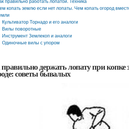
ак правильно работать лопатой. Техника
ем копать землю если нет лопаты. Чем копать огород вмес
емли
Культиватор Торнадо и его аналоги
Вилы поворотные
Инструмент Землекоп и аналоги
Одиночные вилы с упором
 правильно держать лопату при копке 
роде: советы бывалых