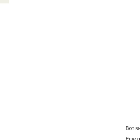
Вот ви
Еще р