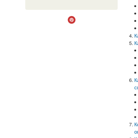
К
К
К
с
К
о