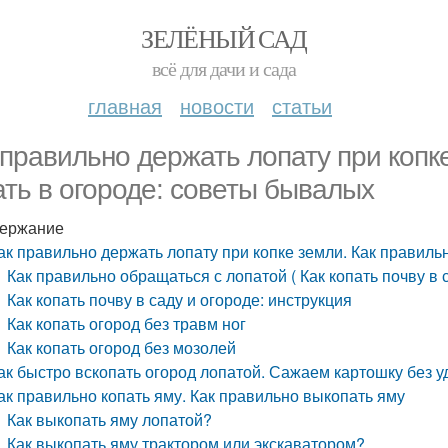
ЗЕЛЁНЫЙ САД
всё для дачи и сада
главная
новости
статьи
 правильно держать лопату при копк
ать в огороде: советы бывалых
ержание
ак правильно держать лопату при копке земли. Как правиль
Как правильно обращаться с лопатой ( Как копать почву в 
Как копать почву в саду и огороде: инструкция
Как копать огород без травм ног
Как копать огород без мозолей
ак быстро вскопать огород лопатой. Сажаем картошку без 
ак правильно копать яму. Как правильно выкопать яму
Как выкопать яму лопатой?
Как выкопать яму трактором или экскаватором?