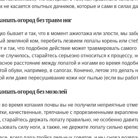
ак не касается опытных дачников, которые и сами в силах д
опать огород без травм ног
ко бывает и так, что в момент ажиотажа или злости, мы заб
ый земляной ком, перебить лезвием лопаты корень или стебе
т и так, что подобное действие может травмировать самого
 не случилось, старайтесь серьезно относиться к процессу,
асное расстояние между лопатой и ногами во время подобны
той обуви, например, в сапогах. Конечно, летом это делать 
ой или даже пересушивание кожи ног пылью (если вы работа
опать огород без мозолей
 во время копания почвы вы не получили неприятные отме
тки, качественные, тряпчаные с прорезиненными вкраплени
, старайтесь держать лопату правильно, не особенно давить
ьзовать силу ноги, а также, не держите лопату сильно крепк
 все, всего пара-тройка дельных советов, и мы снова возвр