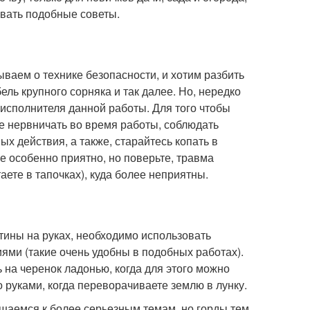
авать подобные советы.
ываем о технике безопасности, и хотим разбить
ль крупного сорняка и так далее. Но, нередко
 исполнителя данной работы. Для того чтобы
 не нервничать во время работы, соблюдать
х действия, а также, старайтесь копать в
не особенно приятно, но поверьте, травма
ете в тапочках), куда более неприятны.
тины на руках, необходимо использовать
ями (такие очень удобны в подобных работах).
 на черенок ладонью, когда для этого можно
о руками, когда переворачиваете землю в лунку.
ащаемся к более серьезным темам, но горды тем,