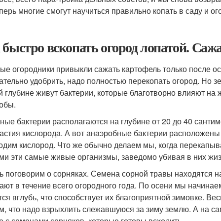
еперь многие смогут научиться правильно копать в саду и о
 быстро вскопать огород лопатой. Саж
ые огородники привыкли сажать картофель только после ос
ательно удобрить, надо полностью перекопать огород. Но зе
й глубине живут бактерии, которые благотворно влияют на 
обы.
ные бактерии располагаются на глубине от 20 до 40 сантим
частия кислорода. А вот анаэробные бактерии расположены в
одим кислород. Что же обычно делаем мы, когда перекап
ми эти самые живые организмы, заведомо убивая в них жиз
ь поговорим о сорняках. Семена сорной травы находятся на 
ают в течение всего огородного года. По осени мы начина
тся вглубь, что способствует их благоприятной зимовке. В
ем, что надо взрыхлить слежавшуюся за зиму землю. А на 
е с семенами сорняков, которые готовы всходить.