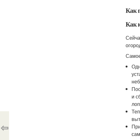
Как 
Как к
Сейча
огоро
Самое
Одн
уст
неб
Пос
и с
лоп
Теп
выт
⇦
При
сам