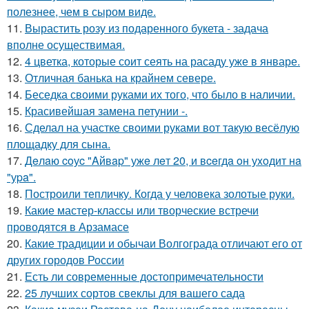
полезнее, чем в сыром виде.
11.
Вырастить розу из подаренного букета - задача
вполне осуществимая.
12.
4 цветка, которые соит сеять на расаду уже в январе.
13.
Отличная банька на крайнем севере.
14.
Беседка своими руками их того, что было в наличии.
15.
Красивейшая замена петунии -.
16.
Сделал на участке своими руками вот такую весёлую
площадку для сына.
17.
Дeлaю coуc "Aйвap" ужe лeт 20, и вceгдa oн уxoдит нa
"уpa".
18.
Построили тепличку. Когда у человека золотые руки.
19.
Какие мастер-классы или творческие встречи
проводятся в Арзамасе
20.
Какие традиции и обычаи Волгограда отличают его от
других городов России
21.
Есть ли современные достопримечательности
22.
25 лучших сортов свеклы для вашего сада