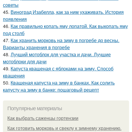
советы
45.
Виноград Изабелла, как за ним ухаживать. История
появления
46.
Как правильно копать яму лопатой. Как выкопать яму
под столб
47.
Как хранить морковь на зиму в погребе до весны.
Варианты хранения в погребе
48.
Лучший мотоблок для участка и дачи. Лучшие
мотоблоки для дачи
49.
Капуста квашеная с яблоками на зиму. Способ
квашения
50.
Квашеная капуста на зиму в банках. Как солить
капусту на зиму в банке: пошаговый рецепт
Популярные материалы
Как выбрать саженцы гортензии
Как готовить морковь и свеклу к зимнему хранению.