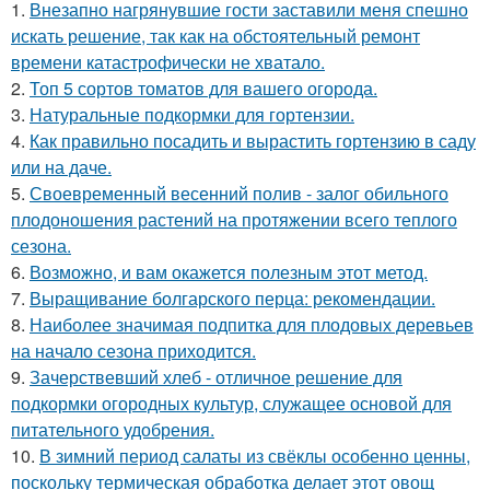
1.
Внезапно нагрянувшие гости заставили меня спешно
искать решение, так как на обстоятельный ремонт
времени катастрофически не хватало.
2.
Топ 5 сортов томатов для вашего огорода.
3.
Натуральные подкормки для гортензии.
4.
Как правильно посадить и вырастить гортензию в саду
или на даче.
5.
Своевременный весенний полив - залог обильного
плодоношения растений на протяжении всего теплого
сезона.
6.
Возможно, и вам окажется полезным этот метод.
7.
Выращивание болгарского перца: рекомендации.
8.
Наиболее значимая подпитка для плодовых деревьев
на начало сезона приходится.
9.
Зачерствевший хлеб - отличное решение для
подкормки огородных культур, служащее основой для
питательного удобрения.
10.
В зимний период салаты из свёклы особенно ценны,
поскольку термическая обработка делает этот овощ