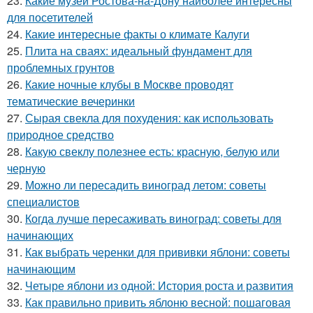
23.
Какие музеи Ростова-на-Дону наиболее интересны
для посетителей
24.
Какие интересные факты о климате Калуги
25.
Плита на сваях: идеальный фундамент для
проблемных грунтов
26.
Какие ночные клубы в Москве проводят
тематические вечеринки
27.
Сырая свекла для похудения: как использовать
природное средство
28.
Какую свеклу полезнее есть: красную, белую или
черную
29.
Можно ли пересадить виноград летом: советы
специалистов
30.
Когда лучше пересаживать виноград: советы для
начинающих
31.
Как выбрать черенки для прививки яблони: советы
начинающим
32.
Четыре яблони из одной: История роста и развития
33.
Как правильно привить яблоню весной: пошаговая