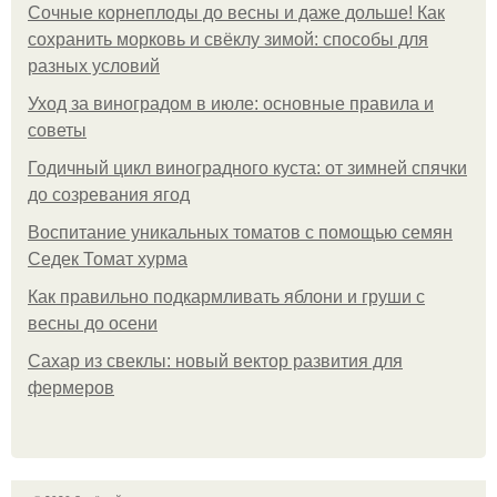
Сочные корнеплоды до весны и даже дольше! Как
сохранить морковь и свёклу зимой: способы для
разных условий
Уход за виноградом в июле: основные правила и
советы
Годичный цикл виноградного куста: от зимней спячки
до созревания ягод
Воспитание уникальных томатов с помощью семян
Седек Томат хурма
Как правильно подкармливать яблони и груши с
весны до осени
Сахар из свеклы: новый вектор развития для
фермеров