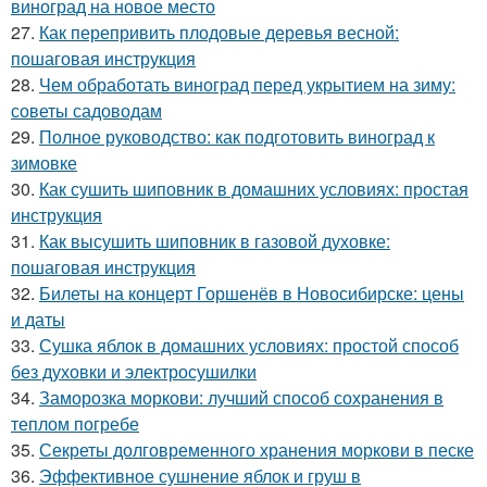
виноград на новое место
27.
Как перепривить плодовые деревья весной:
пошаговая инструкция
28.
Чем обработать виноград перед укрытием на зиму:
советы садоводам
29.
Полное руководство: как подготовить виноград к
зимовке
30.
Как сушить шиповник в домашних условиях: простая
инструкция
31.
Как высушить шиповник в газовой духовке:
пошаговая инструкция
32.
Билеты на концерт Горшенёв в Новосибирске: цены
и даты
33.
Сушка яблок в домашних условиях: простой способ
без духовки и электросушилки
34.
Заморозка моркови: лучший способ сохранения в
теплом погребе
35.
Секреты долговременного хранения моркови в песке
36.
Эффективное сушнение яблок и груш в