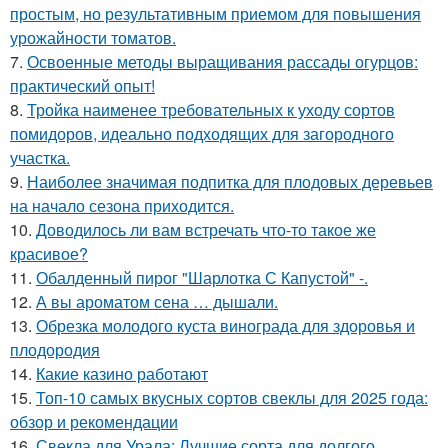
простым, но результативным приемом для повышения
урожайности томатов.
7.
Освоенные методы выращивания рассады огурцов:
практический опыт!
8.
Тройка наименее требовательных к уходу сортов
помидоров, идеально подходящих для загородного
участка.
9.
Наиболее значимая подпитка для плодовых деревьев
на начало сезона приходится.
10.
Доводилось ли вам встречать что-то такое же
красивое?
11.
Обалденный пирог "Шарлотка С Капустой" -.
12.
А вы ароматом сена … дышали.
13.
Обрезка молодого куста винограда для здоровья и
плодородия
14.
Какие казино работают
15.
Топ-10 самых вкусных сортов свеклы для 2025 года:
обзор и рекомендации
16.
Свекла для Урала: Лучшие сорта для долгого