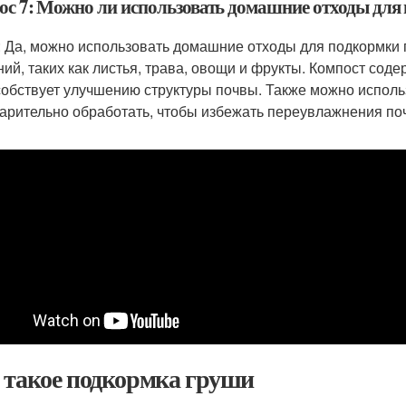
ос 7: Можно ли использовать домашние отходы дл
: Да, можно использовать домашние отходы для подкормки 
ний, таких как листья, трава, овощи и фрукты. Компост со
собствует улучшению структуры почвы. Также можно использ
арительно обработать, чтобы избежать переувлажнения по
 такое подкормка груши