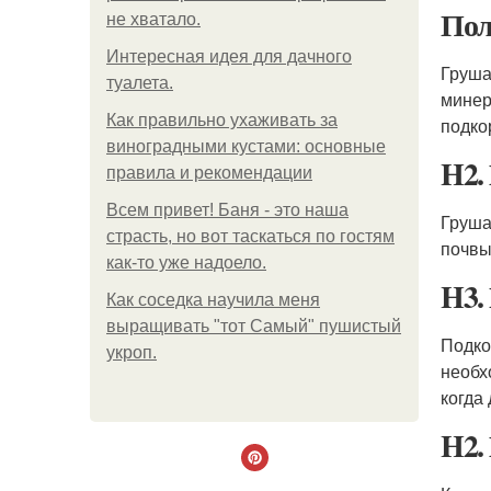
Пол
не хватало.
Интересная идея для дачного
Груша
туалета.
минер
Как правильно ухаживать за
подко
виноградными кустами: основные
H2.
правила и рекомендации
Всем привет! Баня - это наша
Груша
страсть, но вот таскаться по гостям
почвы
как-то уже надоело.
H3.
Как соседка научила меня
выращивать "тот Самый" пушистый
Подко
укроп.
необх
когда
H2.