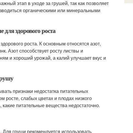
жный этап в уходе за грушей, так как позволяет
изводиться органическими или минеральными
е для здорового роста
здорового роста. К основным относятся азот,
нк. Азот способствует росту листвы и
ням и хороший урожай, а калий улучшает вкус и
грушу
ывать признаки недостатка питательных
м росте, слабых цветах и плодах низкого
, какие питательные вещества недостаточно.
й. Для груши рекомендуется использовать