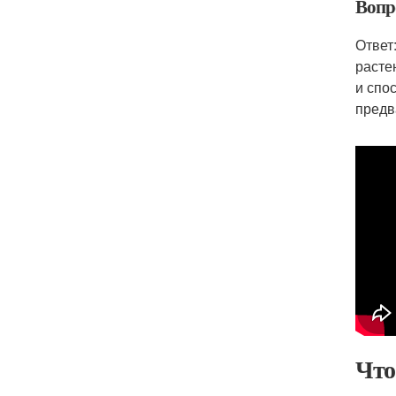
Вопр
Ответ
расте
и спо
предв
Что