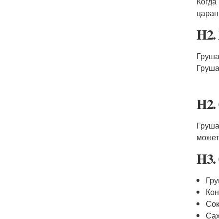
Когда
царап
H2.
Груша
Груша
H2.
Груша
может
H3.
Гр
Кон
Сок
Са