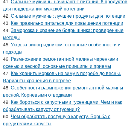
41.
Сильные мужчины начинают с питания: 6 продуктов
для поддержания мужской потенции
42.
Сильные мужчины: лучшие продукты для потенции
43.
Как правильно питаться для повышения потенции
44.
Заморозка и хранение боярышника: проверенные
методы
45.
Уход за виноградником: основные особенности и
подходы
46.
Размножение ремонтантной малины черенками
осенью и весной: основные принципы и приемы
47.
Как хранить морковь на зиму в погребе до весны.
Варианты хранения в погребе
48.
Особенности размножения ремонтантной малины
весной. Корневыми отводками
49.
Как бороться с капустными гусеницами. Чем и как
обрабатывать капусту от гусениц?
50.
Чем обработать растущую капусту. Борьба с
вредителями капусты