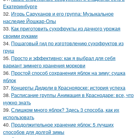
Екатеринбурге
32.
Игорь Саруханов и его группа: Музыкальное
наследие Йошкар-Олы
33.
Как приготовить сухофрукты из дачного урожая
своими руками
34.
Пошаговый гид по изготовлению сухофруктов из
груш
35.
Просто и эффективно: как я выбрал для себя
вариант зимнего хранения моркови
36.
Простой способ сохранения яблок на зиму: сушка
яблок
37.
Концерты Дидюли в Красноярске: история успеха
38.
Расписание группы Анимация в Краснодаре: все, что
нужно знать
39.
Слишком много яблок? Здесь 3 способа, как их
использовать
40.
Продолжительное хранение яблок: 5 лучших
способов для долгой зимы