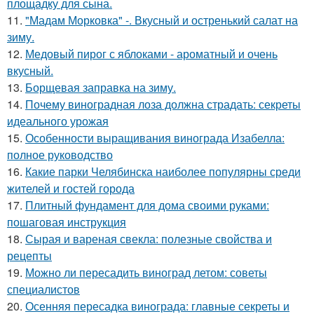
площадку для сына.
11.
"Мадам Морковка" -. Вкусный и остренький салат на
зиму.
12.
Медовый пирог с яблоками - ароматный и очень
вкусный.
13.
Борщевая заправка на зиму.
14.
Почему виноградная лоза должна страдать: секреты
идеального урожая
15.
Особенности выращивания винограда Изабелла:
полное руководство
16.
Какие парки Челябинска наиболее популярны среди
жителей и гостей города
17.
Плитный фундамент для дома своими руками:
пошаговая инструкция
18.
Сырая и вареная свекла: полезные свойства и
рецепты
19.
Можно ли пересадить виноград летом: советы
специалистов
20.
Осенняя пересадка винограда: главные секреты и