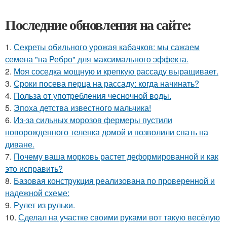
Последние обновления на сайте:
1.
Секреты обильного урожая кабачков: мы сажаем
семена "на Ребро" для максимального эффекта.
2.
Моя соседка мощную и крепкую рассаду выращивает.
3.
Сроки посева перца на рассаду: когда начинать?
4.
Польза от употребления чесночной воды.
5.
Эпоха детства известного мальчика!
6.
Из-за сильных морозов фермеры пустили
новорожденного теленка домой и позволили спать на
диване.
7.
Почему ваша морковь растет деформированной и как
это исправить?
8.
Базовая конструкция реализована по проверенной и
надежной схеме:
9.
Рулет из рульки.
10.
Сделал на участке своими руками вот такую весёлую