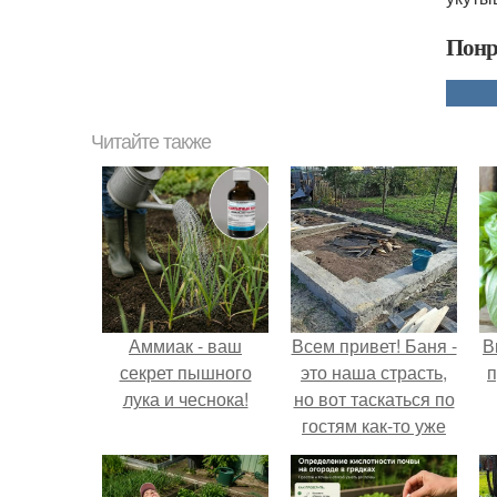
Понр
Читайте также
Аммиак - ваш
Всем привет! Баня -
В
секрет пышного
это наша страсть,
п
лука и чеснока!
но вот таскаться по
гостям как-то уже
надоело.