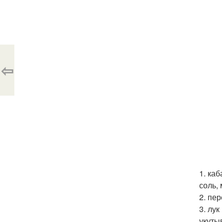
⇦
1. ка
соль,
2. пе
3. лу
укуты