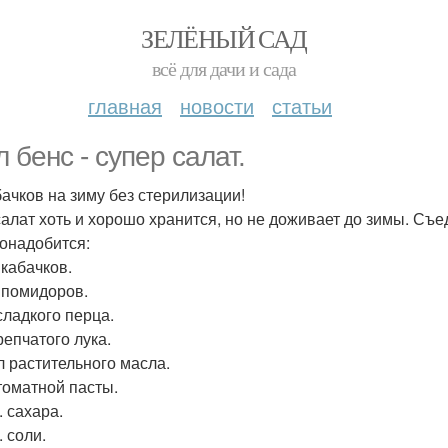
ЗЕЛЁНЫЙ САД
всё для дачи и сада
главная
новости
статьи
 бенс - супер салат.
бачков на зиму без стерилизации!
салат хоть и хорошо хранится, но не доживает до зимы. Съ
онадобится:
г кабачков.
г помидоров.
сладкого перца.
репчатого лука.
л растительного масла.
 томатной пасты.
л. сахара.
. соли.