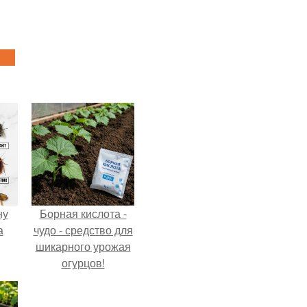
ну
Борная кислота -
а
чудо - средство для
шикарного урожая
огурцов!