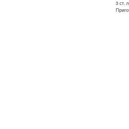
3 ст. 
Приго