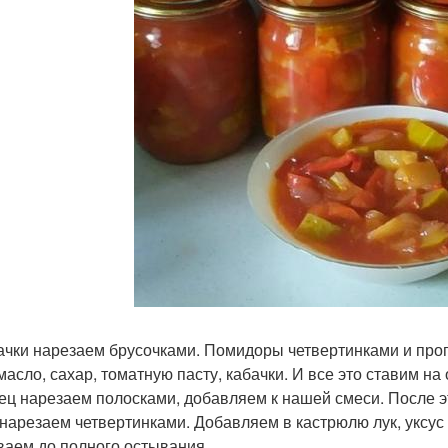
бачки нарезаем брусочками. Помидоры четвертинками и про
 масло, сахар, томатную пасту, кабачки. И все это ставим на
рец нарезаем полосками, добавляем к нашей смеси. После э
к нарезаем четвертинками. Добавляем в кастрюлю лук, уксус
ваем до полного остывания.