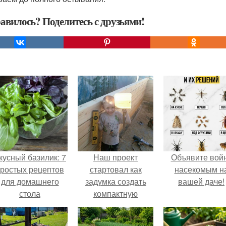
авилось? Поделитесь с друзьями!
кусный базилик: 7
Наш проект
Объявите вой
ростых рецептов
стартовал как
насекомым н
для домашнего
задумка создать
вашей даче!
стола
компактную
беседку для
отдыха.