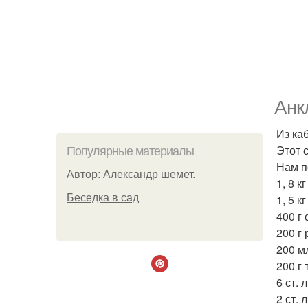
Анкл
Из ка
Этот 
Популярные материалы
Нам п
Автор: Александр шемет.
1, 8 к
Беседка в сад
1, 5 к
400 г 
200 г 
200 м
200 г
6 ст. 
2 ст. л