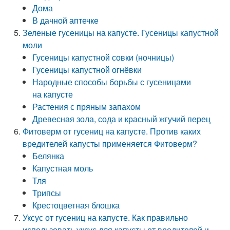
Дома
В дачной аптечке
Зеленые гусеницы на капусте. Гусеницы капустной
моли
Гусеницы капустной совки (ночницы)
Гусеницы капустной огнёвки
Народные способы борьбы с гусеницами
на капусте
Растения с пряным запахом
Древесная зола, сода и красный жгучий перец
Фитоверм от гусениц на капусте. Против каких
вредителей капусты применяется Фитоверм?
Белянка
Капустная моль
Тля
Трипсы
Крестоцветная блошка
Уксус от гусениц на капусте. Как правильно
использовать уксус для капусты от вредителей и