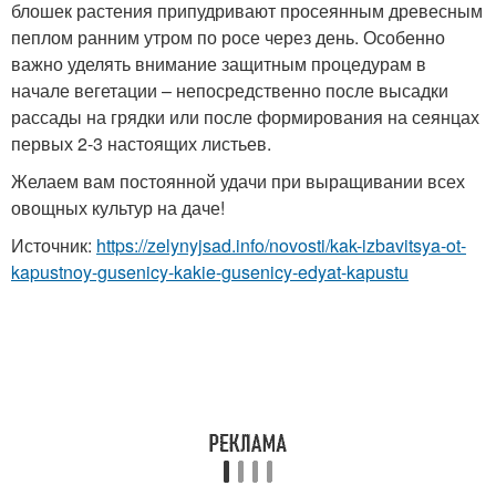
блошек растения припудривают просеянным древесным
пеплом ранним утром по росе через день. Особенно
важно уделять внимание защитным процедурам в
начале вегетации – непосредственно после высадки
рассады на грядки или после формирования на сеянцах
первых 2-3 настоящих листьев.
Желаем вам постоянной удачи при выращивании всех
овощных культур на даче!
Источник:
https://zelynyjsad.info/novosti/kak-izbavitsya-ot-
kapustnoy-gusenicy-kakie-gusenicy-edyat-kapustu