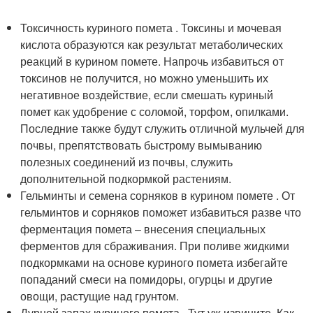
Токсичность куриного помета . Токсины и мочевая
кислота образуются как результат метаболических
реакций в курином помете. Напрочь избавиться от
токсинов не получится, но можно уменьшить их
негативное воздействие, если смешать куриный
помет как удобрение с соломой, торфом, опилками.
Последние также будут служить отличной мульчей для
почвы, препятствовать быстрому вымыванию
полезных соединений из почвы, служить
дополнительной подкормкой растениям.
Гельминты и семена сорняков в курином помете . От
гельминтов и сорняков поможет избавиться разве что
ферментация помета – внесения специальных
ферментов для сбраживания. При поливе жидкими
подкормками на основе куриного помета избегайте
попаданий смеси на помидоры, огурцы и другие
овощи, растущие над грунтом.
Дурной запах куриного помета . Тут уж извините. Как