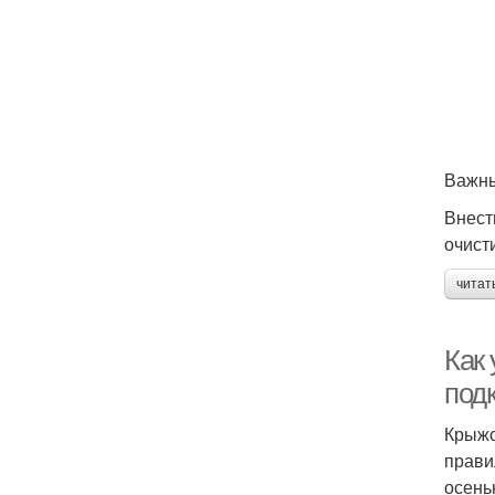
Важны
Внест
очист
читат
Как
под
Крыжо
прави
осень