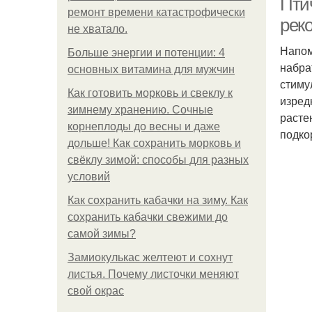
Птич
ремонт времени катастрофически
рек
не хватало.
Напом
Больше энергии и потенции: 4
набра
основных витамина для мужчин
стиму
Как готовить морковь и свеклу к
изред
зимнему хранению. Сочные
расте
корнеплоды до весны и даже
подко
дольше! Как сохранить морковь и
свёклу зимой: способы для разных
условий
Как сохранить кабачки на зиму. Как
сохранить кабачки свежими до
самой зимы?
Замиокулькас желтеют и сохнут
листья. Почему листочки меняют
свой окрас