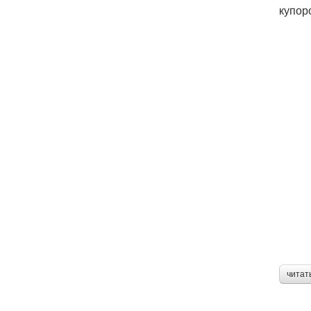
купор
читат