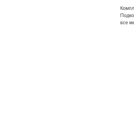
Компл
Подко
все м