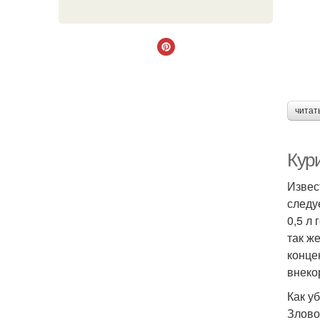
читат
Кури
Извес
следу
0,5 л
так ж
конце
внеко
Как у
Злово