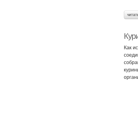
читат
Кури
Как и
соеди
собра
курин
орган