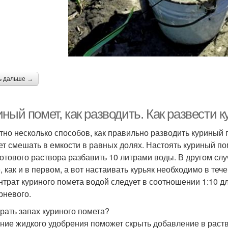
ь дальше →
ный помет, как разводить. Как развести 
тно несколько способов, как правильно разводить куриный 
ет смешать в емкости в равных долях. Настоять куриный по
 готового раствора разбавить 10 литрами воды. В другом сл
е, как и в первом, а вот настаивать курьяк необходимо в те
нтрат куриного помета водой следует в соотношении 1:10 дл
рневого.
брать запах куриного помета?
ние жидкого удобрения поможет скрыть добавление в раст