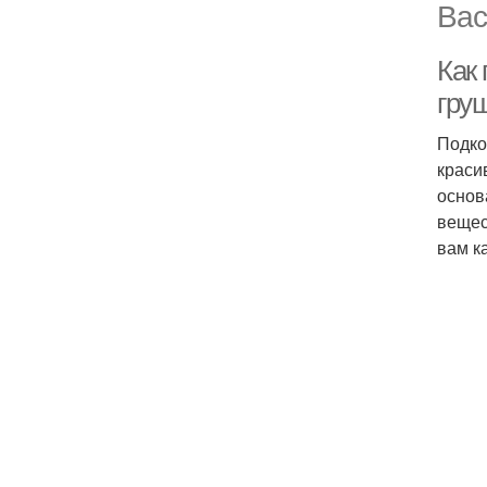
Вас
Как
гру
Подко
краси
основ
вещес
вам к