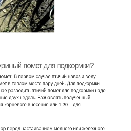
куриный помет для подкормки?
помет. В первом случае птичий навоз и воду
мет в теплом месте пару дней. Для подкормки
учае разводить птичий помет для подкормки надо
чение двух недель. Разбавлять полученный
я корневого внесения или 1:20 – для
вор перед настаиванием медного или железного