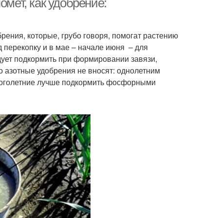
омет, как удобрение:
обрения, которые, грубо говоря, помогат растению
 перекопку и в мае – начале июня – для
дует подкормить при формировании завязи,
о азотные удобрения не вносят: однолетним
многолетние лучше подкормить фосфорными