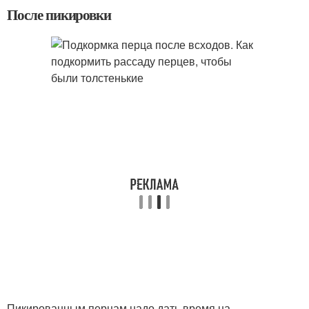
После пикировки
Пикированным перцам надо дать время на