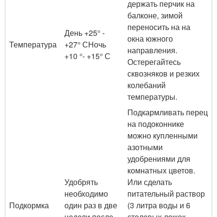
держать перчик на
балконе, зимой
переносить на на
День +25° -
окна южного
Температура
+27° СНочь
направления.
+10 °- +15° С
Остерегайтесь
сквозняков и резких
колебаний
температуры.
Подкармливать перец
на подоконнике
можно купленными
азотными
удобрениями для
комнатных цветов.
Удобрять
Или сделать
необходимо
питательный раствор
Подкормка
один раз в две
(3 литра воды и 6
недели после
столовых ложек