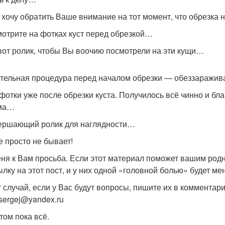
 хочу обратить Ваше внимание на тот момент, что обрезка н
мотрите на фотках куст перед обрезкой…
 вот ролик, чтобы Вы воочию посмотрели на эти кущи…
тельная процедура перед началом обрезки — обеззаражива
 фотки уже после обрезки куста. Получилось всё чинно и бл
ма…
ершающий ролик для наглядности…
 просто не бывает!
еня к Вам просьба. Если этот материал поможет вашим родн
ылку на этот пост, и у них одной «головной болью» будет ме
т случай, если у Вас будут вопросы, пишите их в комментария
sergej@yandex.ru
том пока всё.