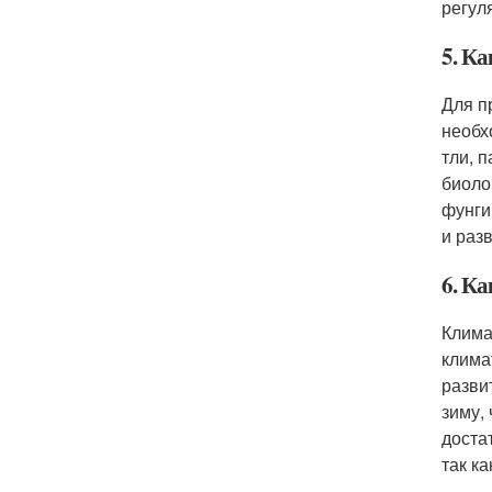
регул
5. К
Для п
необх
тли, 
биоло
фунги
и раз
6. К
Клима
клима
разви
зиму,
доста
так к