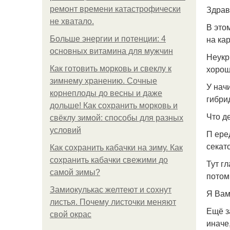
Здрав
ремонт времени катастрофически
не хватало.
В это
на ка
Больше энергии и потенции: 4
основных витамина для мужчин
Неукр
хорош
Как готовить морковь и свеклу к
зимнему хранению. Сочные
У нач
корнеплоды до весны и даже
гибри
дольше! Как сохранить морковь и
Что де
свёклу зимой: способы для разных
условий
П ере
секат
Как сохранить кабачки на зиму. Как
сохранить кабачки свежими до
Тут г
самой зимы?
потом
Замиокулькас желтеют и сохнут
Я Вам
листья. Почему листочки меняют
Ещё з
свой окрас
иначе