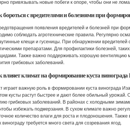
ярно привязывать новые побеги к опоре, чтобы они не лома
ак бороться с вредителями и болезнями при формир
редотвращения появления вредителей и болезней при фор
одимо соблюдать агротехнические правила. Регулярно осмат
паутинные клещи и гусеницы. При обнаружении вредителей 
гическими препаратами. Для профилактики болезней, таких
цидами. Также важно поддерживать хорошую вентиляцию м
вития грибковых заболеваний.
ак влияет климат на формирование куста винограда
т играет важную роль в формировании куста винограда Иза
том кусты растут быстрее и дают более обильный урожай. 
тию грибковых заболеваний. В районах с холодными зимам
 чтобы избежать подмерзания. В сухом климате важно регул
точное количество влаги для роста и плодоношения. Также 
ак винограду требуется много света для созревания ягод.