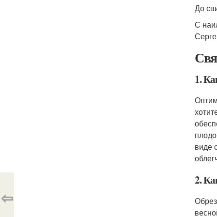
До св
С наи
Серге
Свя
1. К
Оптим
хотит
обесп
плодо
виде 
облег
2. К
⇦
Обрез
весно