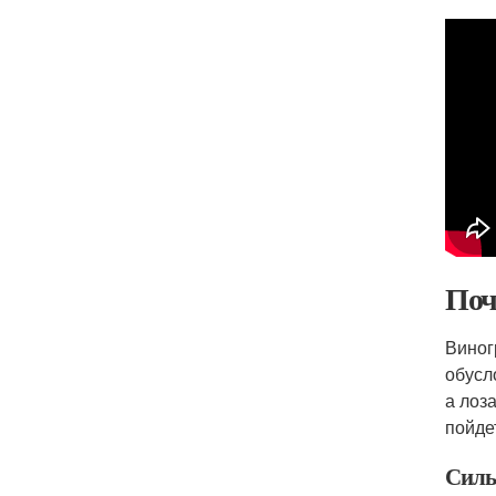
Поч
Виног
обусл
а лоз
пойде
Силь