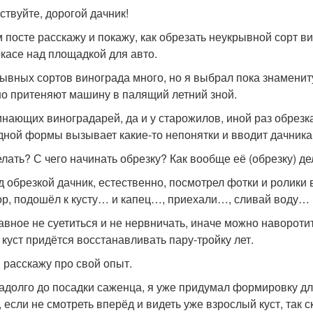
ствуйте, дорогой дачник!
м посте расскажу и покажу, как обрезать неукрывной сорт в
ркасе над площадкой для авто.
ывных сортов винограда много, но я выбрал пока знамениту
о притеняют машину в палящий летний зной.
инающих виноградарей, да и у старожилов, иной раз обрезк
дной формы вызывает какие-то непонятки и вводит дачника 
лать? С чего начинать обрезку? Как вообще её (обрезку) дел
д обрезкой дачник, естественно, посмотрел фотки и ролики в
ор, подошёл к кусту… и капец…, приехали…, сливай воду…
лавное не суетиться и не нервничать, иначе можно наворотит
 куст придётся восстанавливать пару-тройку лет.
 расскажу про свой опыт.
адолго до посадки саженца, я уже придумал формировку для 
, если не смотреть вперёд и видеть уже взрослый куст, так 