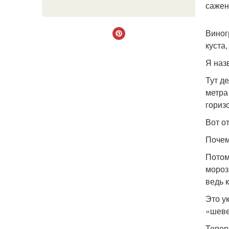
сажен
Виног
куста,
Я наз
Тут д
метра
гориз
Вот о
Почем
Потом
мороз
ведь 
Это у
«шеве
Тепер