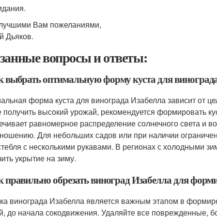
идания.
лучшими Вам пожеланиями,
й Дьяков.
занные вопросы и ответы:
ак выбрать оптимальную форму куста для виноград
альная форма куста для винограда Изабелла зависит от ц
е получить высокий урожай, рекомендуется формировать ку
ечивает равномерное распределение солнечного света и во
ношению. Для небольших садов или при наличии ограничен
стебля с несколькими рукавами. В регионах с холодными з
чить укрытие на зиму.
ак правильно обрезать виноград Изабелла для форм
ка винограда Изабелла является важным этапом в формиро
й, до начала сокодвижения. Удаляйте все поврежденные, б