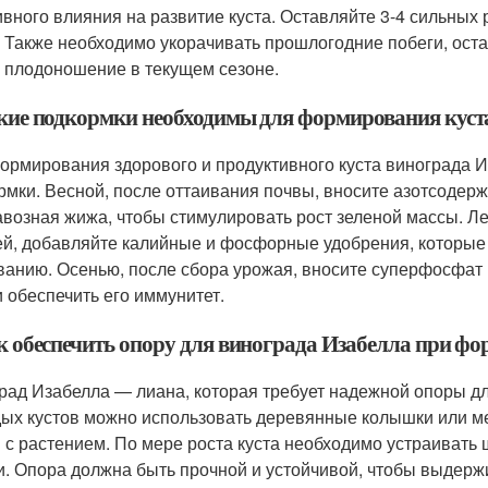
ивного влияния на развитие куста. Оставляйте 3-4 сильных 
. Также необходимо укорачивать прошлогодние побеги, оста
и плодоношение в текущем сезоне.
акие подкормки необходимы для формирования куст
ормирования здорового и продуктивного куста винограда 
рмки. Весной, после оттаивания почвы, вносите азотсодер
авозная жижа, чтобы стимулировать рост зеленой массы. Л
ей, добавляйте калийные и фосфорные удобрения, которые
ванию. Осенью, после сбора урожая, вносите суперфосфат и
и обеспечить его иммунитет.
ак обеспечить опору для винограда Изабелла при ф
рад Изабелла — лиана, которая требует надежной опоры д
ых кустов можно использовать деревянные колышки или ме
 с растением. По мере роста куста необходимо устраивать 
и. Опора должна быть прочной и устойчивой, чтобы выдержи