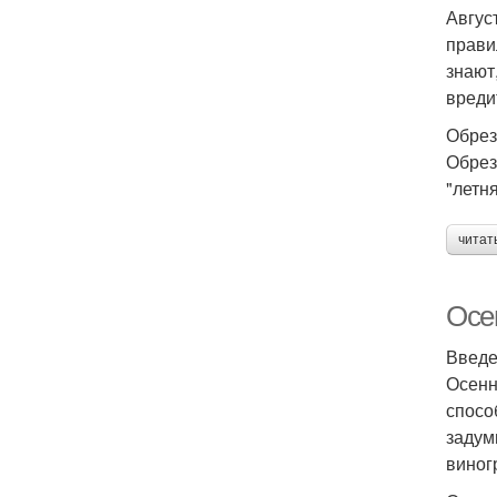
Авгус
прави
знают
вреди
Обрез
Обрез
"летн
читат
Осе
Введ
Осенн
спосо
задум
виног