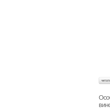
читат
Осо
вин