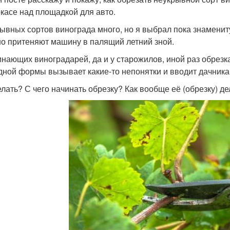
ркасе над площадкой для авто.
ывных сортов винограда много, но я выбрал пока знамениту
о притеняют машину в палящий летний зной.
инающих виноградарей, да и у старожилов, иной раз обрезк
дной формы вызывает какие-то непонятки и вводит дачника 
лать? С чего начинать обрезку? Как вообще её (обрезку) дел