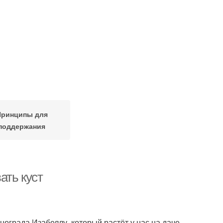
Принципы для
поддержания
ать куст
инограда Изабеллу, который растёт у нас на даче