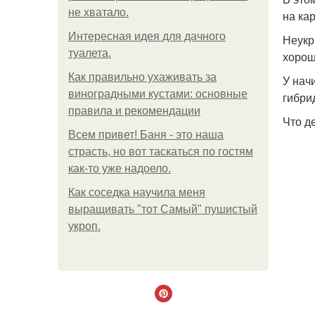
не хватало.
на ка
Интересная идея для дачного
Неукр
туалета.
хорош
Как правильно ухаживать за
У нач
виноградными кустами: основные
гибри
правила и рекомендации
Что де
Всем привет! Баня - это наша
страсть, но вот таскаться по гостям
как-то уже надоело.
Как соседка научила меня
выращивать "тот Самый" пушистый
укроп.