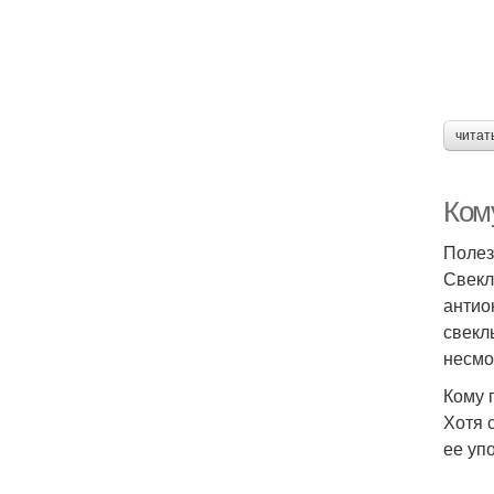
читат
Кому
Полез
Свекл
антио
свекл
несмо
Кому 
Хотя 
ее уп