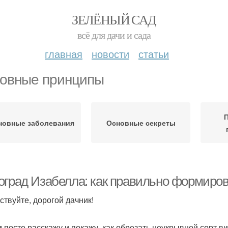
ЗЕЛЁНЫЙ САД
всё для дачи и сада
главная
новости
статьи
овные принципы
новные заболевания
Основные секреты
оград Изабелла: как правильно формиров
ствуйте, дорогой дачник!
м посте расскажу и покажу, как обрезать неукрывной сорт в