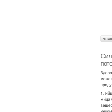
читат
Сил
пот
Здоро
может
проду
1. Яй
Яйца 
вещес
Реком