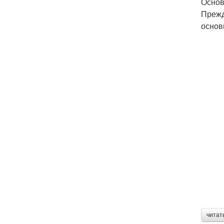
Основ
Прежд
основ
читат