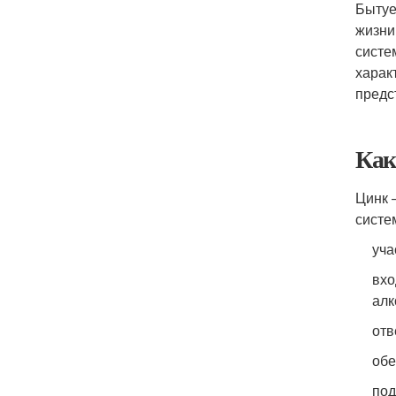
Бытуе
жизни
систе
харак
предс
Как
Цинк 
систе
уча
вхо
алк
отв
обе
под