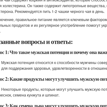
я холестерина. Он также содержит липотропные вещества,
стерона. Рекомендуется пить 1-2 чашки черного чая в день.
лючение, правильное питание является ключевым факторо
льных продуктов и их регулярное употребление помогут укр
.
занные вопросы и ответы:
ос 1: Что такое мужская потенция и почему она важ
: Мужская потенция относится к способности мужчины совер
 для поддержания здоровья, удовлетворенности в отношен
ос 2: Какие продукты могут улучшить мужскую по
: Некоторые продукты, которые могут улучшить мужскую пот
 чеснок, семена кунжута и шпинат.
ос 3: Как семена льна могут улучшить мужскую по