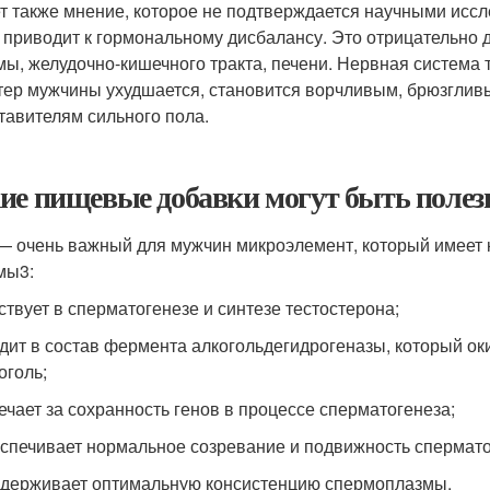
т также мнение, которое не подтверждается научными иссл
 приводит к гормональному дисбалансу. Это отрицательно 
мы, желудочно-кишечного тракта, печени. Нервная система
тер мужчины ухудшается, становится ворчливым, брюзгливы
тавителям сильного пола.
ие пищевые добавки могут быть поле
— очень важный для мужчин микроэлемент, который имеет 
мы
3
:
ствует в сперматогенезе и синтезе тестостерона;
дит в состав фермента алкогольдегидрогеназы, который ок
оголь;
ечает за сохранность генов в процессе сперматогенеза;
спечивает нормальное созревание и подвижность спермато
держивает оптимальную консистенцию спермоплазмы.