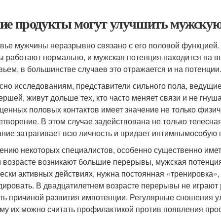
ие продукты могут улучшить мужску
вье мужчины неразрывно связано с его половой функцией. 
ы работают нормально, и мужская потенция находится на в
вьем, в большинстве случаев это отражается и на потенции
сно исследованиям, представители сильного пола, ведущи
ершей, живут дольше тех, кто часто меняет связи и не гну
ценных половых контактов имеет значение не только физич
етворение. В этом случае задействована не только телесна
ание затрагивает всю личность и придает интимнымособую 
ению некоторых специалистов, особенно существенно имет
м возрасте возникают большие перерывы, мужская потенция 
ески активных действиях, нужна постоянная «тренировка», 
дировать. В двадцатилетнем возрасте перерывы не играют 
ть причиной развития импотенции. Регулярные сношения у
му их можно считать профилактикой против появления прос