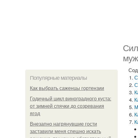
Сил
муж
Сод
С
Популярные материалы
С
Как выбрать саженцы гортензии
К
Годичный цикл виноградного куста:
К
от зимней спячки до созревания
М
ягод
К
К
Внезапно нагрянувшие гости
заставили меня спешно искать