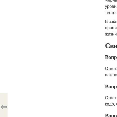
уровн
тесто
В зак
прави
жизни
Свя
Вопр
Ответ
важно
Вопр
Ответ
⇦
кедр,
Вопр