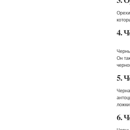
Орехи
котор
4. 
Черны
Он та
черно
5. 
Черна
антоц
ложки
6. 
Черны