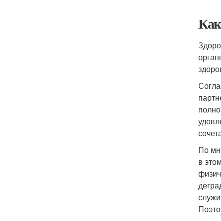
Как
Здоро
орган
здоро
Согла
партн
полно
удовл
сочет
По мн
в это
физич
дегра
служи
Поэто