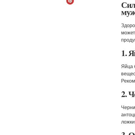
Сил
муж
Здоро
может
проду
1. 
Яйца 
вещес
Реком
2. 
Черни
антоц
ложки
3. 