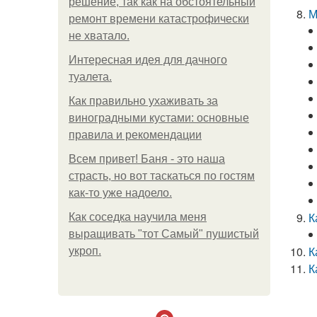
решение, так как на обстоятельный
М
ремонт времени катастрофически
не хватало.
Интересная идея для дачного
туалета.
Как правильно ухаживать за
виноградными кустами: основные
правила и рекомендации
Всем привет! Баня - это наша
страсть, но вот таскаться по гостям
как-то уже надоело.
К
Как соседка научила меня
выращивать "тот Самый" пушистый
К
укроп.
К