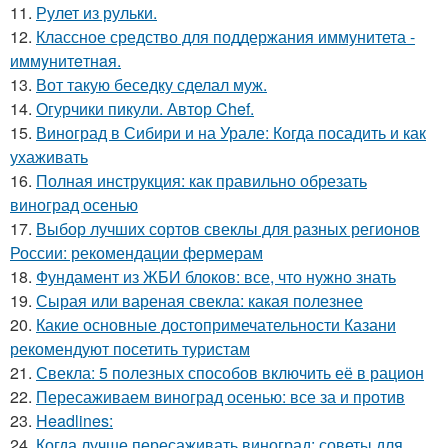
11.
Рулет из рульки.
12.
Классное средство для поддержания иммунитета -
иммyнитeтнaя.
13.
Вот такую беседку сделал муж.
14.
Огурчики пикули. Автор Chef.
15.
Виноград в Сибири и на Урале: Когда посадить и как
ухаживать
16.
Полная инструкция: как правильно обрезать
виноград осенью
17.
Выбор лучших сортов свеклы для разных регионов
России: рекомендации фермерам
18.
Фундамент из ЖБИ блоков: все, что нужно знать
19.
Сырая или вареная свекла: какая полезнее
20.
Какие основные достопримечательности Казани
рекомендуют посетить туристам
21.
Свекла: 5 полезных способов включить её в рацион
22.
Пересаживаем виноград осенью: все за и против
23.
Headlines:
24.
Когда лучше пересаживать виноград: советы для