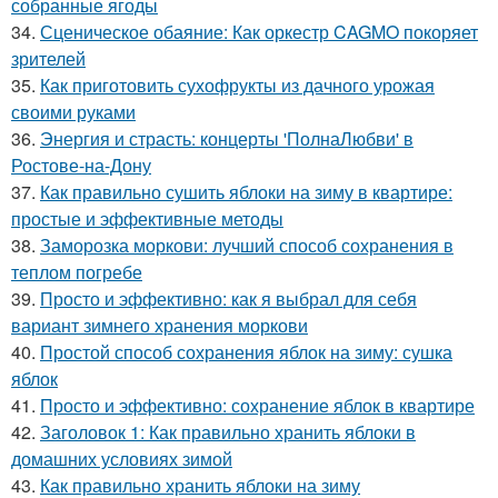
собранные ягоды
34.
Сценическое обаяние: Как оркестр CAGMO покоряет
зрителей
35.
Как приготовить сухофрукты из дачного урожая
своими руками
36.
Энергия и страсть: концерты 'ПолнаЛюбви' в
Ростове-на-Дону
37.
Как правильно сушить яблоки на зиму в квартире:
простые и эффективные методы
38.
Заморозка моркови: лучший способ сохранения в
теплом погребе
39.
Просто и эффективно: как я выбрал для себя
вариант зимнего хранения моркови
40.
Простой способ сохранения яблок на зиму: сушка
яблок
41.
Просто и эффективно: сохранение яблок в квартире
42.
Заголовок 1: Как правильно хранить яблоки в
домашних условиях зимой
43.
Как правильно хранить яблоки на зиму