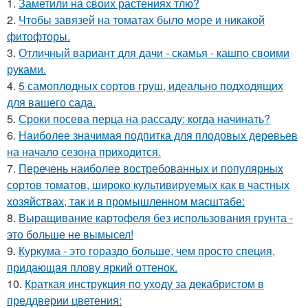
1.
Заметили на своих растениях тлю?
2.
Чтобы завязей на томатах было море и никакой
фитофторы.
3.
Отличный вариант для дачи - скамья - кашпо своими
руками.
4.
5 самоплодных сортов груш, идеально подходящих
для вашего сада.
5.
Сроки посева перца на рассаду: когда начинать?
6.
Наиболее значимая подпитка для плодовых деревьев
на начало сезона приходится.
7.
Перечень наиболее востребованных и популярных
сортов томатов, широко культивируемых как в частных
хозяйствах, так и в промышленном масштабе:
8.
Выращивание картофеля без использования грунта -
это больше не вымысел!
9.
Куркума - это гораздо больше, чем просто специя,
придающая плову яркий оттенок.
10.
Краткая инструкция по уходу за декабристом в
преддверии цветения: