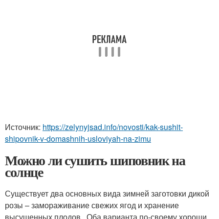
Источник:
https://zelynyjsad.info/novosti/kak-sushit-
shipovnik-v-domashnih-usloviyah-na-zimu
Можно ли сушить шиповник на
солнце
Существует два основных вида зимней заготовки дикой
розы – замораживание свежих ягод и хранение
высушенных плодов . Оба варианта по-своему хороши.