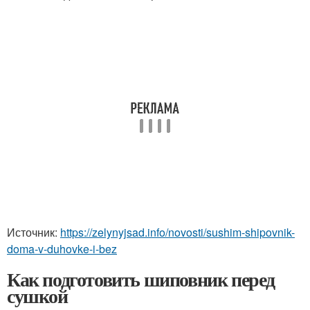
Источник:
https://zelynyjsad.info/novosti/sushim-shipovnik-
doma-v-duhovke-i-bez
Как подготовить шиповник перед
сушкой