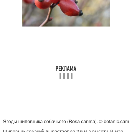
Ягоды шиповника собачьего (Rosa canina). © botanic.cam
Шиповник собачий вырастает до 2,5 м в высоту. В мае-