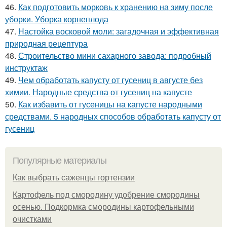
46.
Как подготовить морковь к хранению на зиму после
уборки. Уборка корнеплода
47.
Настойка восковой моли: загадочная и эффективная
природная рецептура
48.
Строительство мини сахарного завода: подробный
инструктаж
49.
Чем обработать капусту от гусениц в августе без
химии. Народные средства от гусениц на капусте
50.
Как избавить от гусеницы на капусте народными
средствами. 5 народных способов обработать капусту от
гусениц
Популярные материалы
Как выбрать саженцы гортензии
Картофель под смородину удобрение смородины
осенью. Подкормка смородины картофельными
очистками