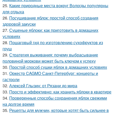
25.
Какие природные места вокруг Вологды популярны
для отдыха
26.
Посушивание яблок: простой способ создания
здоровой закуски
27.
Сушеные яблоки: как приготовить в домашних
условиях
28.
Пошаговый гид по изготовлению сухофруктов из
груш
29.
Стратегия выживания: почему выбрасывание
половиной моркови может быть ключом к успеху
30.
Простой способ сушки яблок в домашних условиях
31.
Оркестр CAGMO Санкт-Петербург: концерты и
гастроли
32.
Алексей Глызин: от Рязани до мира
33.
Просто и эффективно: как хранить яблоки в квартире
34.
Проверенные способы сохранения яблок свежими
на долгое время
35.
Рецепты для мужчин, которые хотят быть сильнее в