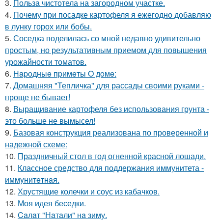
3.
Польза чистотела на загородном участке.
4.
Почему при посадке картофеля я ежегодно добавляю
в лунку горох или бобы.
5.
Соседка поделилась со мной недавно удивительно
простым, но результативным приемом для повышения
урожайности томатов.
6.
Нapoдныe пpимeты O дoмe:
7.
Домашняя "Тепличка" для рассады своими руками -
проще не бывает!
8.
Выращивание картофеля без использования грунта -
это больше не вымысел!
9.
Базовая конструкция реализована по проверенной и
надежной схеме:
10.
Праздничный стол в год огненной красной лошади.
11.
Классное средство для поддержания иммунитета -
иммyнитeтнaя.
12.
Хрустящие колечки и соус из кабачков.
13.
Моя идея беседки.
14.
Caлaт "Нaтaли" нa зиму.