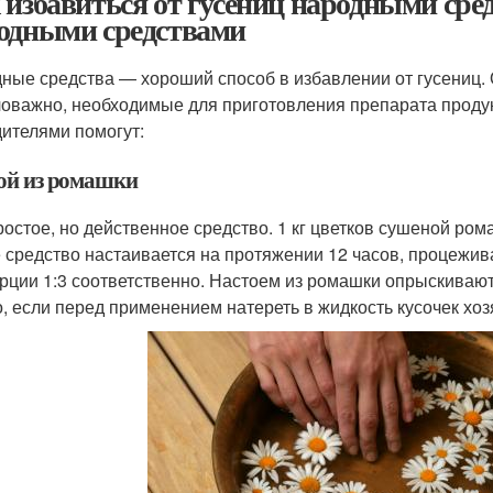
 избавиться от гусениц народными сред
одными средствами
ные средства — хороший способ в избавлении от гусениц. 
оважно, необходимые для приготовления препарата продукт
дителями помогут:
ой из ромашки
ростое, но действенное средство. 1 кг цветков сушеной ром
 средство настаивается на протяжении 12 часов, процежив
рции 1:3 соответственно. Настоем из ромашки опрыскиваю
, если перед применением натереть в жидкость кусочек хо