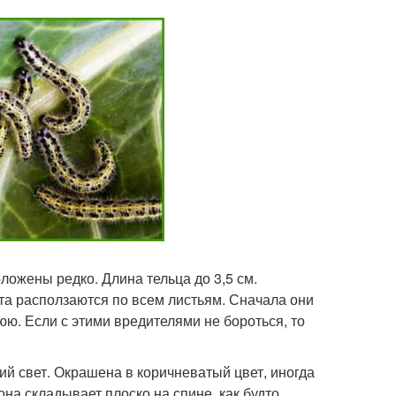
ожены редко. Длина тельца до 3,5 см.
та расползаются по всем листьям. Сначала они
ю. Если с этими вредителями не бороться, то
кий свет. Окрашена в коричневатый цвет, иногда
на складывает плоско на спине, как будто