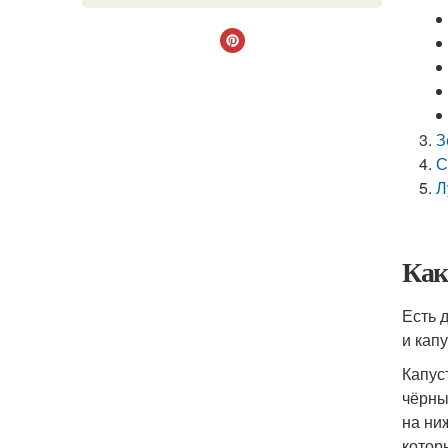
З
С
Л
Как
Есть 
и капу
Капус
чёрны
на ни
котор