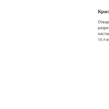
Крас
Отвар
разре
наста
10 л 