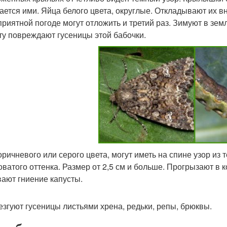
ается ими. Яйца белого цвета, округлые. Откладывают их вну
приятной погоде могут отложить и третий раз. Зимуют в земле
ту повреждают гусеницы этой бабочки.
оричневого или серого цвета, могут иметь на спине узор из
оватого оттенка. Размер от 2,5 см и больше. Прогрызают в 
ают гниение капусты.
езгуют гусеницы листьями хрена, редьки, репы, брюквы.