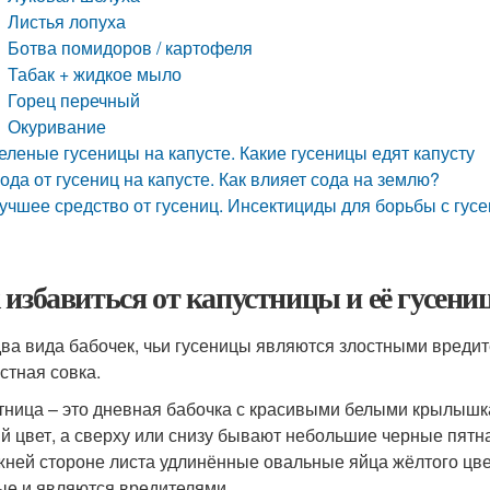
Листья лопуха
Ботва помидоров / картофеля
Табак + жидкое мыло
Горец перечный
Окуривание
еленые гусеницы на капусте. Какие гусеницы едят капусту
ода от гусениц на капусте. Как влияет сода на землю?
учшее средство от гусениц. Инсектициды для борьбы с гус
 избавиться от капустницы и её гусени
два вида бабочек, чьи гусеницы являются злостными вредит
стная совка.
тница – это дневная бабочка с красивыми белыми крылышк
й цвет, а сверху или снизу бывают небольшие черные пятна
жней стороне листа удлинённые овальные яйца жёлтого цве
ые и являются вредителями.