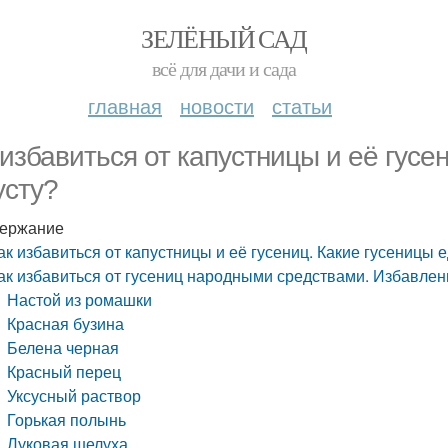
ЗЕЛЁНЫЙ САД
всё для дачи и сада
главная
новости
статьи
 избавиться от капустницы и её гусе
усту?
ержание
ак избавиться от капустницы и её гусениц. Какие гусеницы е
ак избавиться от гусениц народными средствами. Избавле
Настой из ромашки
Красная бузина
Белена черная
Красный перец
Уксусный раствор
Горькая полынь
Луковая шелуха