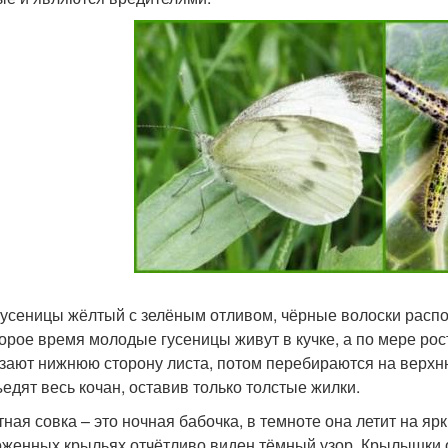
гусеницы жёлтый с зелёным отливом, чёрные волоски распол
орое время молодые гусеницы живут в кучке, а по мере рос
зают нижнюю сторону листа, потом перебираются на верхню
ъедят весь кочан, оставив только толстые жилки.
тная совка – это ночная бабочка, в темноте она летит на яр
оженных крыльях отчётливо виден тёмный узор. Крылышки о