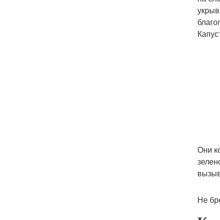
укрыв
благо
Капус
Они к
зелен
вызыв
Не бр