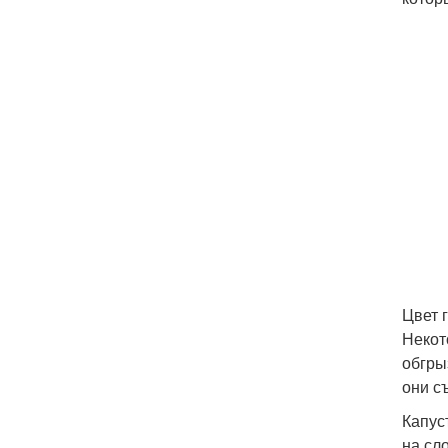
Цвет 
Некот
обгры
они с
Капус
на сл