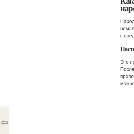
Как
нар
Народ
немал
с вре
Наст
Это п
После
пропо
можно
⇦