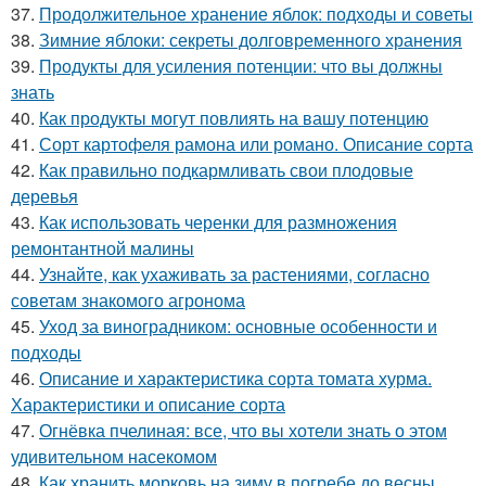
37.
Продолжительное хранение яблок: подходы и советы
38.
Зимние яблоки: секреты долговременного хранения
39.
Продукты для усиления потенции: что вы должны
знать
40.
Как продукты могут повлиять на вашу потенцию
41.
Сорт картофеля рамона или романо. Описание сорта
42.
Как правильно подкармливать свои плодовые
деревья
43.
Как использовать черенки для размножения
ремонтантной малины
44.
Узнайте, как ухаживать за растениями, согласно
советам знакомого агронома
45.
Уход за виноградником: основные особенности и
подходы
46.
Описание и характеристика сорта томата хурма.
Характеристики и описание сорта
47.
Огнёвка пчелиная: все, что вы хотели знать о этом
удивительном насекомом
48.
Как хранить морковь на зиму в погребе до весны.