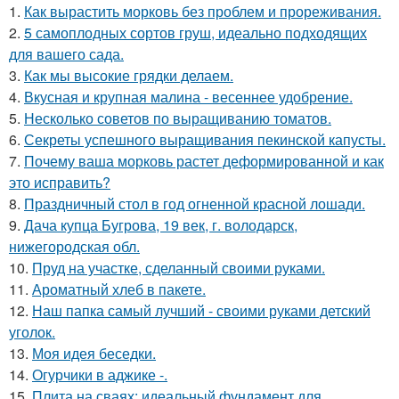
1.
Как вырастить морковь без проблем и прореживания.
2.
5 самоплодных сортов груш, идеально подходящих
для вашего сада.
3.
Как мы высокие грядки делаем.
4.
Вкусная и крупная малина - весеннее удобрение.
5.
Несколько советов по выращиванию томатов.
6.
Секреты успешного выращивания пекинской капусты.
7.
Почему ваша морковь растет деформированной и как
это исправить?
8.
Праздничный стол в год огненной красной лошади.
9.
Дача купца Бугрова, 19 век, г. володарск,
нижегородская обл.
10.
Пруд на участке, сделанный своими руками.
11.
Ароматный хлеб в пакете.
12.
Наш папка самый лучший - своими руками детский
уголок.
13.
Моя идея беседки.
14.
Огурчики в аджике -.
15.
Плита на сваях: идеальный фундамент для