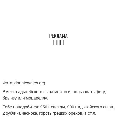
Фото: donatewales.org
Вместо адыгейского сыра можно использовать фету,
брынзу или моцареллу.
Тебе понадобится:
250 г свеклы, 200 г адыгейского сыра,
2 зубчика чеснока, горсть грецких орехов, 1 ст.л.