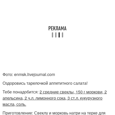
Фото: enmsk.livejournal.com
Оздоровись тарелочкой аппетитного салата!
Тебе понадобится:
2 средние свеклы, 150 г моркови, 2
апельсина, 2 ч.л. лимонного сока, 3 ст.л. кукурузного
масла, соль.
Приготовление: Свеклу и морковь натри на терке для