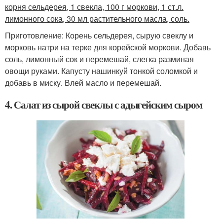
корня сельдерея, 1 свекла, 100 г моркови, 1 ст.л.
лимонного сока, 30 мл растительного масла, соль.
Приготовление: Корень сельдерея, сырую свеклу и
морковь натри на терке для корейской моркови. Добавь
соль, лимонный сок и перемешай, слегка разминая
овощи руками. Капусту нашинкуй тонкой соломкой и
добавь в миску. Влей масло и перемешай.
4. Салат из сырой свеклы с адыгейским сыром