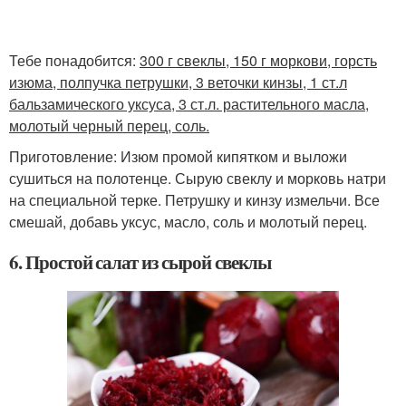
Тебе понадобится:
300 г свеклы, 150 г моркови, горсть
изюма, полпучка петрушки, 3 веточки кинзы, 1 ст.л
бальзамического уксуса, 3 ст.л. растительного масла,
молотый черный перец, соль.
Приготовление: Изюм промой кипятком и выложи
сушиться на полотенце. Сырую свеклу и морковь натри
на специальной терке. Петрушку и кинзу измельчи. Все
смешай, добавь уксус, масло, соль и молотый перец.
6. Простой салат из сырой свеклы