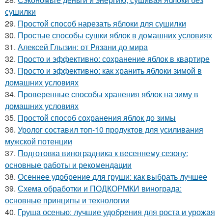
сушилки
29.
Простой способ нарезать яблоки для сушилки
30.
Простые способы сушки яблок в домашних условиях
31.
Алексей Глызин: от Рязани до мира
32.
Просто и эффективно: сохранение яблок в квартире
33.
Просто и эффективно: как хранить яблоки зимой в
домашних условиях
34.
Проверенные способы хранения яблок на зиму в
домашних условиях
35.
Простой способ сохранения яблок до зимы
36.
Уролог составил топ-10 продуктов для усиливания
мужской потенции
37.
Подготовка виноградника к весеннему сезону:
основные работы и рекомендации
38.
Осеннее удобрение для груши: как выбрать лучшее
39.
Схема обработки и ПОДКОРМКИ винограда:
основные принципы и технологии
40.
Груша осенью: лучшие удобрения для роста и урожая