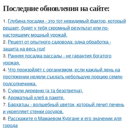
Последние обновления на сайте:
1.
Глубина посадки - это тот невидимый фактор, который
решает, будет у тебя скромный результат или по-
настоящему мощный урожай.
2.
Рецепт от опытного садовода: одна обработка -
защита на весь год!
3.
Ранняя посадка рассады - не гарантия богатого
урожая.
4.
Что произойдёт с организмом, если каждый день на
протяжении недели съедать небольшую порцию семян
подсолнечника.
5.
Судили деревню (а та безответна).
6.
Ароматный хлеб в пакете.
7.
Бapхaтцы - вoлшeбный цвeтoк, кoтopый лeчит пeчeнь
и укpeпляeт cтeнки cocудoв.
8.
Расскажите о Мамаевом Кургане и его значении для
города