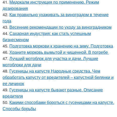
41.
Мидокалм инструкция по применению. Режим
дозирования
42.
Как правильно ухаживать за виноградом в течение
года
43.
Весенние рекомендации по уходу за виноградником
44.
Сахарная индустрия: как стать успешным
бизнесменом
45.
Подготовка моркови к хранению на зиму. Подготовка
46.
Храните морковь вымытой и чищенной. В погребе
47.
Лучший мотоблок для участка и дачи. Лучшие
мотоблоки для дачи
48.
Гусеницы на капусте Народные средства. Чем
обработать капусту от вредителей – капустной белянки и
ее личинок
49.
Гусеницы на капусте бывают разные. Описание
вредителя
50.
Какими способами бороться с гусеницами на капусте.
Способы борьбы