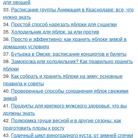
для овощей
33.
Расписание группы Анимация в Краснодаре: все, что
нужно знать
34.
Простой способ нарезать яблоки для сушилки
35.
Холодильник для яблок: за или против
36.
Просто и эффективно: как хранить яблоки зимой в
домашних условиях
37.
Бутырка в Омске: расписание концертов и билеты
38.
Заморозка или холодильник? Как правильно хранить
яблоки
39.
Как собрать и хранить яблоки на зиму: основные
правила и советы
40.
Проверенные способы сохранения яблок свежими
зимой
41.
Продукты для крепкого мужского здоровья: что вы
должны знать
42.
Подкормка груши весной и в другие сезоны: как
подготовить плоды к росту
43.
Годичный цикл виноградного куста: от зимней спячки