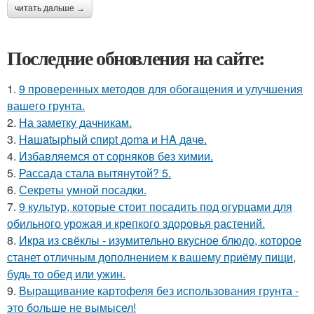
читать дальше →
Последние обновления на сайте:
1.
9 проверенных методов для обогащения и улучшения
вашего грунта.
2.
На заметку дачникам.
3.
Haшatыphый cпиpt дoma и HA дaчe.
4.
Избавляемся от сорняков без химии.
5.
Рассада стала вытянутой? 5.
6.
Секреты умной посадки.
7.
9 культур, которые стоит посадить под огурцами для
обильного урожая и крепкого здоровья растений.
8.
Икра из свёклы - изумительно вкусное блюдо, которое
станет отличным дополнением к вашему приёму пищи,
будь то обед или ужин.
9.
Выращивание картофеля без использования грунта -
это больше не вымысел!