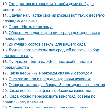
10.
Отцы, которые говорили "в моём доме не будет
животных!
11.
Сделал на участке своими руками вот такую весёлую
площадку для сына.
12.
Caлaт "Нaтaли" нa зиму.
13.
Обрезка молодого куста винограда для здоровья и
плодородия
14.
25 лучших сортов свеклы для вашего сада
15.
Лучшие сорта свёклы для средней полосы: выбор
для вашего сада
16.
Фундамент плита на ЖБ сваях: особенности и
преимущества
17.
Какие необычные рекорды связаны с городом
18.
Свекла: польза и вред для здоровья человека
19.
Овощ не только для борща: 5 неожиданных рецептов
20.
Какие необычные факты о Ижевске известны
21.
Когда можно пересаживать виноград: советы по
правильному времени
22.
Пересадка винограда на новое место: полное