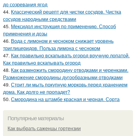
до созревания ягод
44.
Классический рецепт для чистки сосудов. Чистка
сосудов народными средствами
45.
Мексидол инструкция по применению. Способ
применения и дозы
46.
Вода с лимоном и чесноком снижает уровень
триглицеридов. Польза лимона с чесноком
47.
Как правильно вскапывать огород вручную лопатой.
Как правильно вскапывать огород
48.
Как размножить смородину отводками и черенками.
Размножение смородины дугообразными отводками
49.
Стоит ли мыть покупную морковь перед хранением
дома. Как долго не пропадет?
50.
Смородина на штамбе красная и черная. Сорта
Популярные материалы
Как выбрать саженцы гортензии