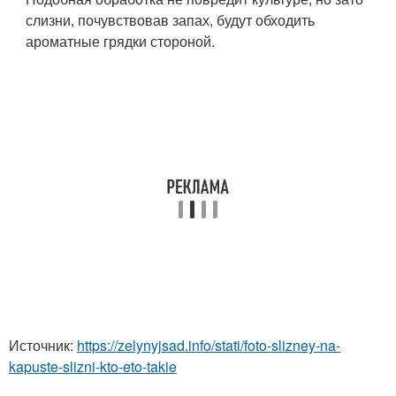
слизни, почувствовав запах, будут обходить
ароматные грядки стороной.
Источник:
https://zelynyjsad.info/stati/foto-slizney-na-
kapuste-slizni-kto-eto-takie