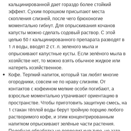
кальцинированной дает гораздо более стойкий
эффект. Сухим порошком присыпают места
скопления слизней, после чего брюхоногие
моментально гибнут. Для опрыскивания кочанов
капусты можно сделать содовый раствор. С этой
целью 50 г кальцинированного препарата разводят в
1 л воды, вводят 2 ст. л. зеленого мыла и
опрыскивают капустные кусты. Если зелёного мыла в
хозяйстве нет, то можно взять обычное жидкое или
натереть хозяйственное.
Кофе. Терпкий напиток, который так любят многие
огородники, совсем не по нраву слизням. От
контактов с кофеином мелкие особи погибают, а
взрослые моментально утрачивают ориентацию в
пространстве. Чтобы приготовить защитную смесь, на
1 стакан тёплой воды берут тройную порцию любого
растворимого кофе, и этим концентрированным
напитком опрыскивают зелёные части растения.
Подобная обработка не повредит культуре, но зато