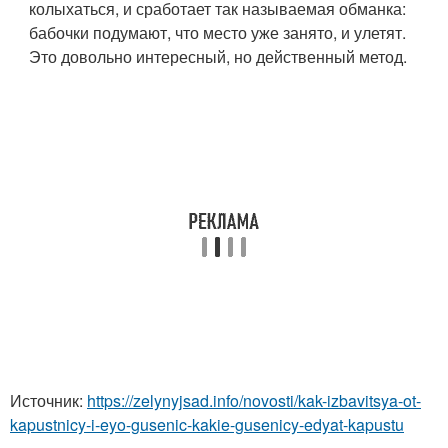
колыхаться, и сработает так называемая обманка:
бабочки подумают, что место уже занято, и улетят.
Это довольно интересный, но действенный метод.
Источник:
https://zelynyjsad.info/novosti/kak-izbavitsya-ot-
kapustnicy-i-eyo-gusenic-kakie-gusenicy-edyat-kapustu