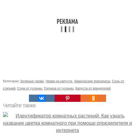
Категории:
Зеленые черви
,
Черви на капусте
,
Химические препараты
,
Соль от
слизней
,
Сода от гусениц
,
Горчица от гусениц
,
Капуста от вредителей
Читайте также