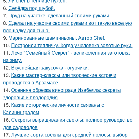
5.
Ли снег в теплице нужен.
6.
Селёдка под шубой.
7.
Пруд на участке, сделанный своими руками.
8.
Сделал на участке своими руками вот такую весёлую
площадку для сына.
9.
Маринованные шампиньоны. Автор Chef.
10.
Построили тепличку. Когда у человека золотые руки.
11.
Лечо "Семейный Секрет" - великолепная заготовка
на зиму.
12.
Вкуснейшая закусочка - огурчики.
13.
Какие мастер-классы или творческие встречи
проводятся в Арзамасе
14.
Осенняя обрезка винограда Изабелла: секреты
здоровья и плодородия
15.
Какие исторические личности связаны с
Калининградом
16.
Секреты выращивания свеклы: полное руководство
для садоводов
17.
Лучшие сорта свёклы для средней полосы: выбор