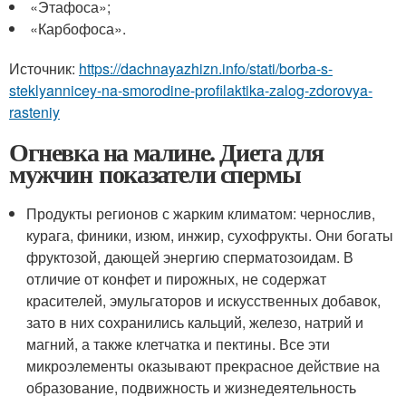
«Этафоса»;
«Карбофоса».
Источник:
https://dachnayazhizn.info/stati/borba-s-
steklyannicey-na-smorodine-profilaktika-zalog-zdorovya-
rasteniy
Огневка на малине. Диета для
мужчин показатели спермы
Продукты регионов с жарким климатом: чернослив,
курага, финики, изюм, инжир, сухофрукты. Они богаты
фруктозой, дающей энергию сперматозоидам. В
отличие от конфет и пирожных, не содержат
красителей, эмульгаторов и искусственных добавок,
зато в них сохранились кальций, железо, натрий и
магний, а также клетчатка и пектины. Все эти
микроэлементы оказывают прекрасное действие на
образование, подвижность и жизнедеятельность