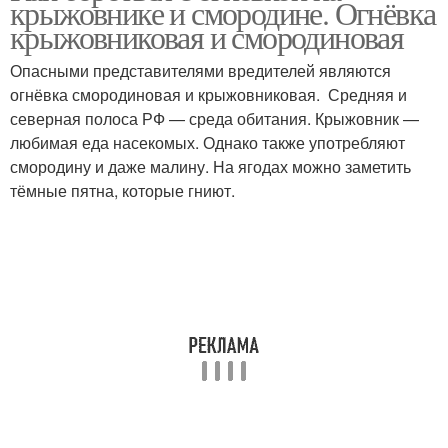
крыжовнике и смородине. Огнёвка
крыжовниковая и смородиновая
Опасными представителями вредителей являются
Огневка на черной
огнёвка смородиновая и крыжовниковая. Средняя и
Препараты от огневки
смородине
северная полоса РФ — среда обитания. Крыжовник —
любимая еда насекомых. Однако также употребляют
смородину и даже малину. На ягодах можно заметить
тёмные пятна, которые гниют.
Избавления от огневки
Химические средства
Крыжовниковая
Средство от огневки
огневка
Смородина от огневки