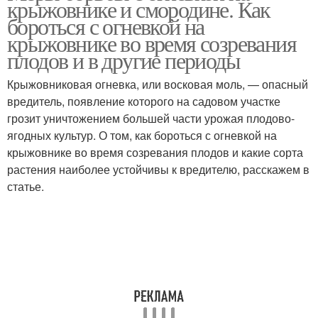
крыжовнике и смородине. Как
бороться с огневкой на
крыжовнике во время созревания
плодов и в другие периоды
Средства от огневки
Огневка на смородине
Крыжовниковая огневка, или восковая моль, — опасный
вредитель, появление которого на садовом участке
грозит уничтожением большей части урожая плодово-
ягодных культур. О том, как бороться с огневкой на
Огневка на черной
крыжовнике во время созревания плодов и какие сорта
смородине
растения наиболее устойчивы к вредителю, расскажем в
статье.