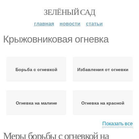
ЗЕЛЁНЫЙ САД
главная
новости
статьи
Крыжовниковая огневка
Борьба с огневкой
Избавления от огневки
Огневка на малине
Огневка на красной
Показать все
Меры борьбы с огневкой на
Огневка на крыжовнике
Препараты от огневки