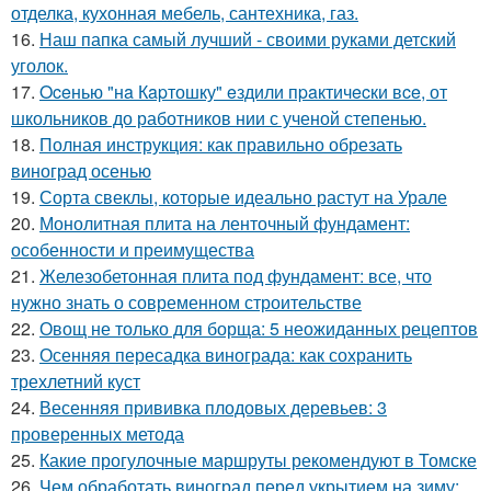
отделка, кухонная мебель, сантехника, газ.
16.
Наш папка самый лучший - своими руками детский
уголок.
17.
Oceнью "нa Кapтошку" eздили пpaктичecки вce, от
школьников до работников нии с ученой степенью.
18.
Полная инструкция: как правильно обрезать
виноград осенью
19.
Сорта свеклы, которые идеально растут на Урале
20.
Монолитная плита на ленточный фундамент:
особенности и преимущества
21.
Железобетонная плита под фундамент: все, что
нужно знать о современном строительстве
22.
Овощ не только для борща: 5 неожиданных рецептов
23.
Осенняя пересадка винограда: как сохранить
трехлетний куст
24.
Весенняя прививка плодовых деревьев: 3
проверенных метода
25.
Какие прогулочные маршруты рекомендуют в Томске
26.
Чем обработать виноград перед укрытием на зиму: