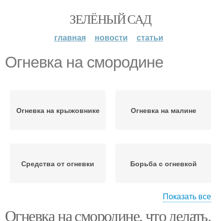
ЗЕЛЁНЫЙ САД
главная
новости
статьи
Огневка на смородине
Огневка на крыжовнике
Огневка на малине
Средства от огневки
Борьба с огневкой
Показать все
Огневка на смородине, что делать.
Огневка на черной
Огневка на красной