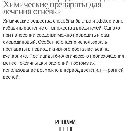
Химические препараты для
смородине
лечения огнёвки
Химические вещества способны быстро и эффективно
избавить растение от множества вредителей. Однако
Избавления от огневки
Листы на смородине
при нанесении средства можно повредить и сам
смородиновый. Особенно опасно использовать
препараты в период активного роста листьев на
кустарнике. Пестициды биологического происхождения
Средство от огневки
Черная смородина
менее токсичны для растений, поэтому их
использование возможно в период цветения — ранней
весной.
Крыжовниковая
Смородина от огневки
огневка
Смородины в июне
Смородины в начале