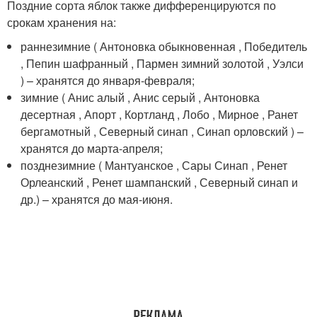
Поздние сорта яблок также дифференцируются по
срокам хранения на:
раннезимние ( Антоновка обыкновенная , Победитель
, Пепин шафранный , Пармен зимний золотой , Уэлси
) – хранятся до января-февраля;
зимние ( Анис алый , Анис серый , Антоновка
десертная , Апорт , Кортланд , Лобо , Мирное , Ранет
бергамотный , Северный синап , Синап орловский ) –
хранятся до марта-апреля;
позднезимние ( Мантуанское , Сары Синап , Ренет
Орлеанский , Ренет шампанский , Северный синап и
др.) – хранятся до мая-июня.