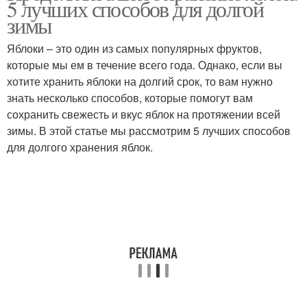
5 лучших способов для долгой
ячейке
зимы
Яблоки – это один из самых популярных фруктов,
Температура для
которые мы ем в течение всего года. Однако, если вы
Яблоки на зиму
хранения
хотите хранить яблоки на долгий срок, то вам нужно
знать несколько способов, которые помогут вам
сохранить свежесть и вкус яблок на протяжении всей
зимы. В этой статье мы рассмотрим 5 лучших способов
Яблоки для долгого
Яблоки во время
для долгого хранения яблок.
хранения
Яблоки до весны
Яблоки к хранению
Яблоки в саду
Тары для хранения