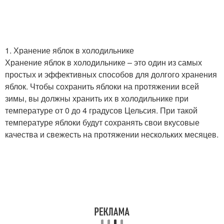
Яблоки в домашних
Вещества для хранения
условиях
1. Хранение яблок в холодильнике
Хранение яблок в холодильнике – это один из самых
простых и эффективных способов для долгого хранения
яблок. Чтобы сохранить яблоки на протяжении всей
Яблоки к употреблению
Яблоки в сухом месте
зимы, вы должны хранить их в холодильнике при
температуре от 0 до 4 градусов Цельсия. При такой
температуре яблоки будут сохранять свои вкусовые
качества и свежесть на протяжении нескольких месяцев.
Яблоки в сахарной
Яблоки в уксусной
пудре
ванне
Советы по хранению
Хранения на зиму