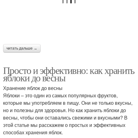
Хранение в
Зимние яблоки
холодильнике
читать дальше →
Хранение в прохладном
Хранение в ящике
и
Просто и эффективно: как хранить
яблоки до весны
Яблоки на протяжении
Яблоки при хранении
Хранение яблок до весны
Яблоки – это один из самых популярных фруктов,
которые мы употребляем в пищу. Они не только вкусны,
но и полезны для здоровья. Но как хранить яблоки до
весны, чтобы они оставались свежими и вкусными? В
Уход за яблоками
Яблоки на сохранность
этой статье мы расскажем о простых и эффективных
способах хранения яблок.