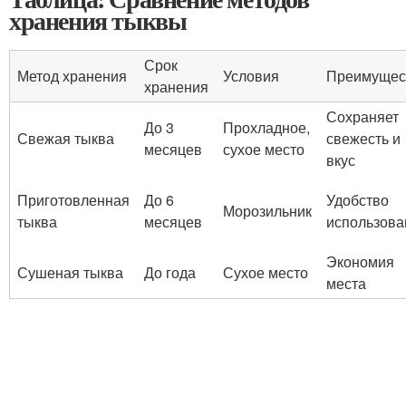
хранения тыквы
Срок
Метод хранения
Условия
Преимущес
хранения
Сохраняет
До 3
Прохладное,
Свежая тыква
свежесть и
месяцев
сухое место
вкус
Приготовленная
До 6
Удобство
Морозильник
тыква
месяцев
использова
Экономия
Сушеная тыква
До года
Сухое место
места