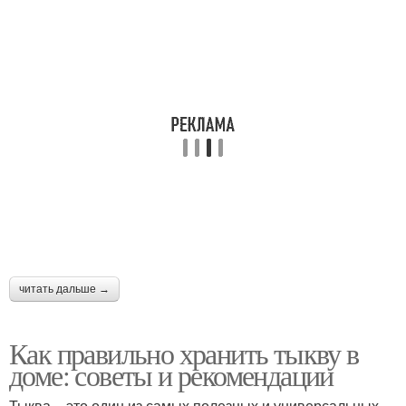
Хранения на тыквы
Тыквы в погребе
Тыква по
Соседства с тыквой
универсальным
признакам
Тыквы перед укладкой
читать дальше →
Как правильно хранить тыкву в
доме: советы и рекомендации
Тыква – это один из самых полезных и универсальных