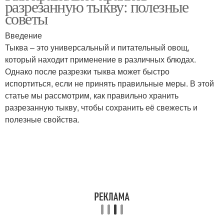
разрезанную тыкву: полезные
советы
Введение
Тыква без
Тыква – это универсальный и питательный овощ,
Тыквы при хранении
холодильника
который находит применение в различных блюдах.
Однако после разрезки тыква может быстро
испортиться, если не принять правильные меры. В этой
статье мы рассмотрим, как правильно хранить
Тыква для длительного
Карамельная тыква
разрезанную тыкву, чтобы сохранить её свежесть и
хранения
полезные свойства.
Тыква в холодильнике
Целая тыква
Температура для
Условия для хранения
хранения