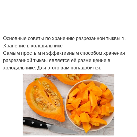
Тыквы перед
Хранение в целом виде
хранением
Основные советы по хранению разрезанной тыквы 1.
Хранение в холодильнике
Самым простым и эффективным способом хранения
Тыквы для
Тыквы к хранению
разрезанной тыквы является её размещение в
длительного хранения
холодильнике. Для этого вам понадобится:
Тыквы на срок
Место для хранения
Тыквы в доме
Хранения в погребе