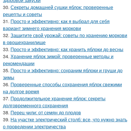
здоровой закуски
30.
Секреты домашней сушки яблок: проверенные
рецепты и советы
31.
Просто и эффективно: как я выбрал для себя
вариант зимнего хранения моркови
32.
Защитите свой урожай: советы по хранению моркови
в овощехранилище
33.
Просто и эффективно: как хранить яблоки до весны
34.
Хранение яблок зимой: проверенные методы и
рекомендации
35.
Просто и эффективно: сохраним яблоки и груши до
зимы
36.
Проверенные способы сохранения яблок свежими
на долгое время
37.
Продолжительное хранение яблок: секреты
долговременного сохранения
38.
Перец чили: от семян до плодов
39.
На участке электрический столб: все, что нужно знать
о проведении электричества