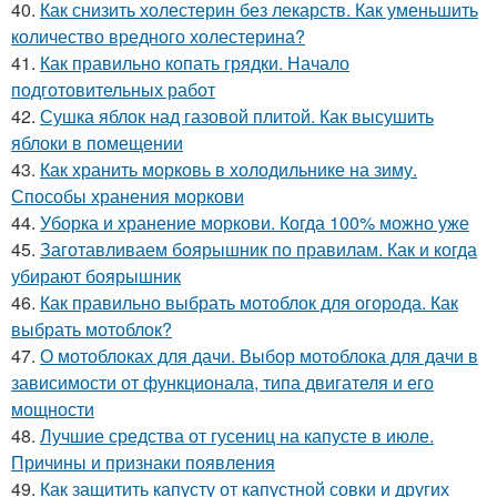
40.
Как снизить холестерин без лекарств. Как уменьшить
количество вредного холестерина?
41.
Как правильно копать грядки. Начало
подготовительных работ
42.
Сушка яблок над газовой плитой. Как высушить
яблоки в помещении
43.
Как хранить морковь в холодильнике на зиму.
Способы хранения моркови
44.
Уборка и хранение моркови. Когда 100% можно уже
45.
Заготавливаем боярышник по правилам. Как и когда
убирают боярышник
46.
Как правильно выбрать мотоблок для огорода. Как
выбрать мотоблок?
47.
О мотоблоках для дачи. Выбор мотоблока для дачи в
зависимости от функционала, типа двигателя и его
мощности
48.
Лучшие средства от гусениц на капусте в июле.
Причины и признаки появления
49.
Как защитить капусту от капустной совки и других