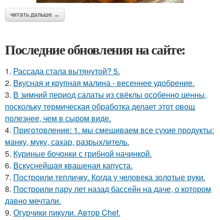
читать дальше →
Последние обновления на сайте:
1.
Рассада стала вытянутой? 5.
2.
Вкусная и крупная малина - весеннее удобрение.
3.
В зимний период салаты из свёклы особенно ценны,
поскольку термическая обработка делает этот овощ
полезнее, чем в сыром виде.
4.
Приготовление: 1. мы смешиваем все сухие продукты:
манку, муку, сахар, разрыхлитель.
5.
Куриные бочонки с грибной начинкой.
6.
Вскуснейшая квашеная капуста.
7.
Построили тепличку. Когда у человека золотые руки.
8.
Построили пару лет назад бассейн на даче, о котором
давно мечтали.
9.
Огурчики пикули. Автор Chef.