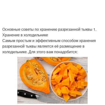
Чатни из тыквы
Джемы из тыквы
Основные советы по хранению разрезанной тыквы 1.
Хранение в холодильнике
Самым простым и эффективным способом хранения
Тыквы перед
Аджика из тыквы
разрезанной тыквы является её размещение в
хранением
холодильнике. Для этого вам понадобится:
Тыквы при правильном
Тыквы на срок
хранении
Вареная тыква
Тыквы в доме