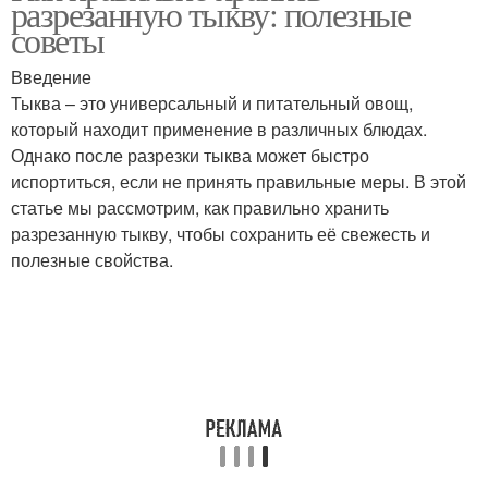
разрезанную тыкву: полезные
холодильника
советы
Введение
Тыква для длительного
Тыква – это универсальный и питательный овощ,
Карамельная тыква
хранения
который находит применение в различных блюдах.
Однако после разрезки тыква может быстро
испортиться, если не принять правильные меры. В этой
статье мы рассмотрим, как правильно хранить
Тыква в холодильнике
Тыквы к хранению
разрезанную тыкву, чтобы сохранить её свежесть и
полезные свойства.
Варение из тыквы
Варения из тыквы
Тыквы для
Сок из тыквы
длительного хранения