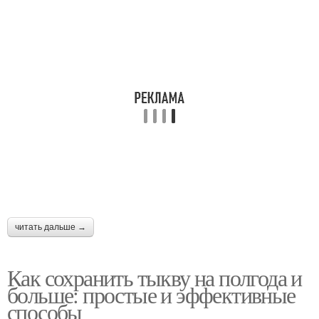
Блюдо из тыквы
Тыква в комнате
Тыквы к сушению
Тыква в морозилке
Тыква на хэллоуин
Печеная тыква
читать дальше →
Как сохранить тыкву на полгода и
Прошлогодняя тыква
больше: простые и эффективные
способы