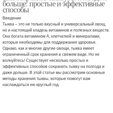
больше: простые и эффективные
длительного хранения
способы
Введение
Тыква – это не только вкусный и универсальный овощ,
Чатни из тыквы
Джемы из тыквы
но и настоящий кладезь витаминов и полезных веществ.
Она богата витамином А, клетчаткой и минералами,
которые необходимы для поддержания здоровья.
Однако, как и многие другие овощи, тыква имеет
Аджика из тыквы
Плесени на тыкве
ограниченный срок хранения в свежем виде. Но не
волнуйтесь! Существует несколько простых и
эффективных способов сохранить тыкву на полгода и
даже дольше. В этой статье мы рассмотрим основные
Тыква для
методы хранения тыквы, которые помогут вам
долгосрочного
Тыквы во время
наслаждаться ею круглый год.
хранения
Карамельная тыква