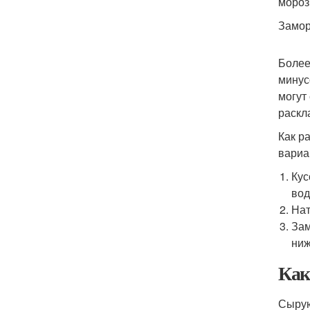
мороз
Замор
Более
минус
могут
раскл
Как р
вариа
Кус
вод
Нат
Зам
ниж
Как
Сырую