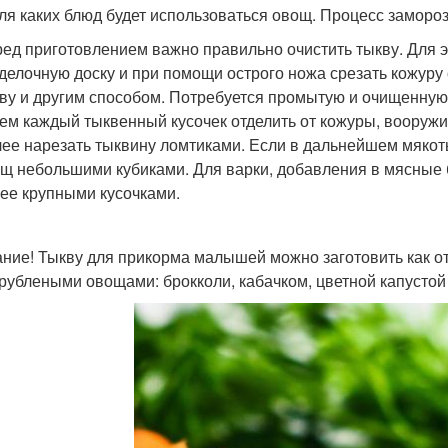
для каких блюд будет использоваться овощ. Процесс замор
ед приготовлением важно правильно очистить тыкву. Для э
делочную доску и при помощи острого ножа срезать кожуру 
ву и другим способом. Потребуется промытую и очищенную
ем каждый тыквенный кусочек отделить от кожуры, вооруж
ее нарезать тыквину ломтиками. Если в дальнейшем мякоть
щ небольшими кубиками. Для варки, добавления в мясные 
ее крупными кусочками.
ние! Тыкву для прикорма малышей можно заготовить как отд
рублеными овощами: брокколи, кабачком, цветной капустой