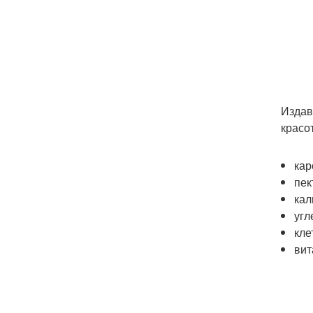
Издав
красо
кар
пек
кал
угл
кле
вит