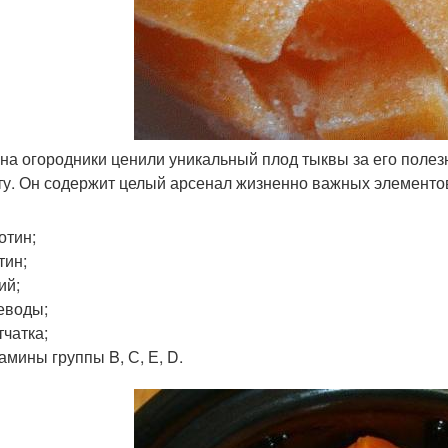
на огородники ценили уникальный плод тыквы за его поле
ту. Он содержит целый арсенал жизненно важных элементов
отин;
тин;
ий;
еводы;
тчатка;
амины группы B, С, Е, D.