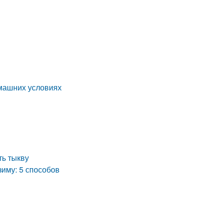
омашних условиях
ть тыкву
зиму: 5 способов