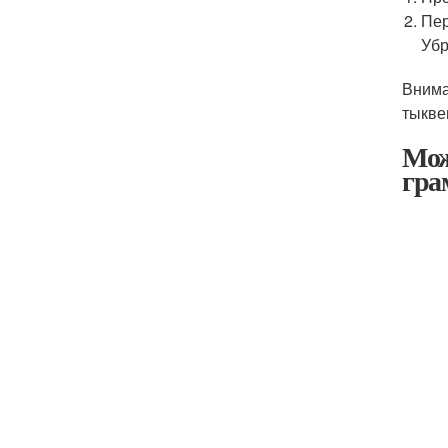
Пер
Убр
Внима
тыкве
Мож
гра