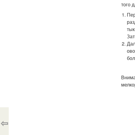
того 
Пер
раз
тык
Зат
Дал
ово
бол
Внима
мелко
⇦