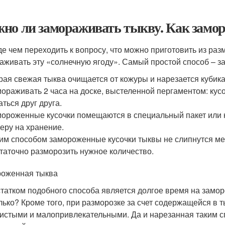
но ли замораживать тыкву. Как замор
е чем переходить к вопросу, что можно приготовить из ра
аживать эту «солнечную ягоду». Самый простой способ – з
ая свежая тыква очищается от кожуры и нарезается кубик
ораживать 2 часа на доске, выстеленной пергаментом: кус
аться друг друга.
ороженные кусочки помещаются в специальный пакет или 
еру на хранение.
им способом замороженные кусочки тыквы не слипнутся ме
таточно разморозить нужное количество.
оженная тыква
татком подобного способа является долгое время на заморо
лько? Кроме того, при разморозке за счет содержащейся в ты
истыми и малопривлекательными. Да и нарезанная таким с