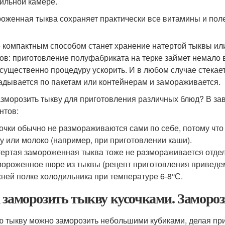
ильной камере.
оженная тыква сохраняет практически все витамины и по
 компактным способом станет хранение натертой тыквы или г
ов: приготовление полуфабриката на терке займет немало 
 существенно процедуру ускорить. И в любом случае стекае
адывается по пакетам или контейнерам и замораживается.
азморозить тыкву для приготовления различных блюд? В зав
нтов:
очки обычно не размораживаются сами по себе, потому что 
у или молоко (например, при приготовлении каши).
ертая замороженная тыква тоже не размораживается отдель
ороженное пюре из тыквы (рецепт приготовления приведе
ней полке холодильника при температуре 6-8°С.
 заморозить тыкву кусочками. Заморо
 тыкву можно заморозить небольшими кубиками, делая при 