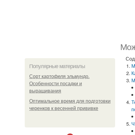
Мож
Сод
М
Популярные материалы
К
Сорт картофеля эльмундо.
М
Особенности посадки и
выращивания
Оптимальное время для подготовки
Т
черенков к весенней прививке
п
Ч