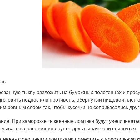
вь
езанную тыкву разложить на бумажных полотенцах и прос
готовить поднос или противень, обернутый пищевой пленк
им ровным слоем так, чтобы кусочки не соприкасались друг 
ние! При заморозке тыквенные ломтики будут увеличиватьс
адывать на расстоянии друг от друга, иначе они слипнутся.
тивень с овощными ломтиками поместить в морозильную ка