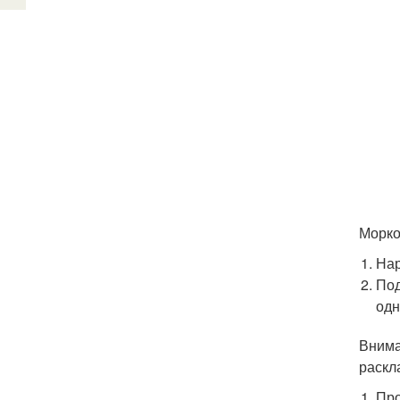
Морко
Нар
Под
одн
Внима
раскл
Про