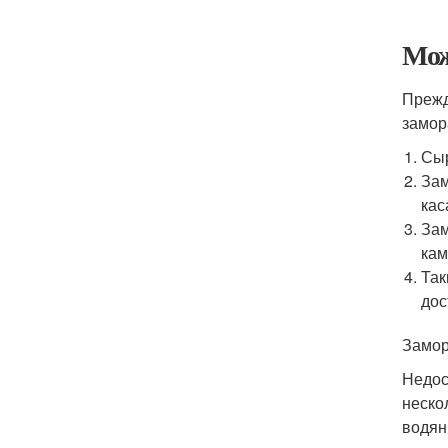
Мож
Прежд
замор
Сыр
Зам
кас
Зам
кам
Так
дос
Замор
Недос
неско
водян